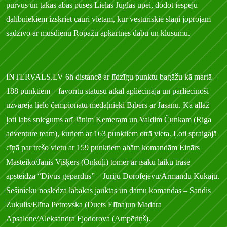
purvus un takas abās pusēs Lielās Juglas upei, dodot iespēju
dalībniekiem izskriet cauri vietām, kur vēsturiskie slāņi joprojām
sadzīvo ar mūsdienu Ropažu apkārtnes dabu un klusumu.
INTERVALS.LV 6h distancē ar līdzīgu punktu bagāžu kā martā –
188 punktiem – favorītu statusu atkal apliecināja un pārliecinoši
uzvarēja lielo čempionātu medaļnieki Bībers ar Jasānu. Kā allaž
ļoti labs sniegums arī Jānim Ķemeram un Valdim Čunkam (Riga
adventure team), kuriem ar 163 punktiem otrā vieta. Ļoti spraigajā
cīņā par trešo vietu ar 159 punktiem abām komandām Einārs
Masteiko/Jānis Višķers (Onkuļi) tomēr ar īsāku laiku trasē
apsteidza “Divus gepardus” – Juriju Dorofejevu/Armandu Kūkaju.
Sešinieku noslēdza labākās jauktās un dāmu komandas – Sandis
Zukulis/Elīna Petrovska (Duets Elīna)un Madara
Apsalone/Aleksandra Fjodorova (Ampēriņš).