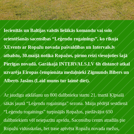
Iecienītās un Baltijas valstīs lielākās komandu vai solo
orientēšanās sacensības “Leģendu rogainings”, ko rīkoja
XEvents ar Ropažu novada pašvaldības un Intervals.lv
atbalstu, 30.maijā notika Ropažos, pirmo reizi viesojoties šajā
Pierīgas novadā. Garākajā INTERVALS.LV 6h distancē atkal
uzvarēja Eiropas čempionāta medaļnieki Zigmunds Bībers un
Alberts Jasāns (Laid mums tur laimē diet).
Ar jaudīgu atklāšanu un 800 dalībnieku startu 21. martā Ķīpsalā
sākās jaunā “Leģendu rogaininga” sezona. Maija pēdējā sestdienā
“Leģendu rogainings” turpinājās Ropažos, piedāvājot 650
dalībniekiem vēl neiepazītu apvidu. Sacensību centrs atradīās pie
Ropažu vidusskolas, bet trase aptvēra Ropažu novada mežus,