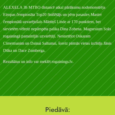
ALEXELA 3h MTBO distancē atkal pārākumu nodemonstrēja
Eiropas čempionāta Top20 finišētājs un pērn pasaules Master
čempionātā uzvarējušais Mārtiņš Linde ar 170 punktiem, bet
sievietēm vēlreiz nepārspēta palika Dina Zobena. Magnesium Solo
rogainingā pamainījās uzvarētāji. Nestartējot Oskaram
Cimermanim un Dainai Saltumai, šoreiz pirmās vietas izcīnīja Jānis
Dūka un Dace Zumberga.
Rezultātus un info var meklēt rogainings.lv.
Piedāvā: