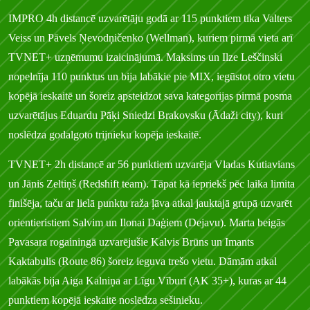
IMPRO 4h distancē uzvarētāju godā ar 115 punktiem tika Valters
Veiss un Pāvels Ņevodņičenko (Wellman), kuriem pirmā vieta arī
TVNET+ uzņēmumu izaicinājumā. Maksims un Ilze Leščinski
nopelnīja 110 punktus un bija labākie pie MIX, iegūstot otro vietu
kopējā ieskaitē un šoreiz apsteidzot sava kategorijas pirmā posma
uzvarētājus Eduardu Pāķi Sniedzi Brakovsku (Ādaži city), kuri
noslēdza godalgoto trijnieku kopēja ieskaitē.
TVNET+ 2h distancē ar 56 punktiem uzvarēja Vladas Kutiavians
un Jānis Zeltiņš (Redshift team). Tāpat kā iepriekš pēc laika limita
finišēja, taču ar lielā punktu raža ļāva atkal jauktajā grupā uzvarēt
orientieristiem Salvim un Ilonai Daģiem (Dejavu). Marta beigās
Pavasara rogainingā uzvarējušie Kalvis Brūns un Imants
Kaktabulis (Route 86) šoreiz ieguva trešo vietu. Dāmām atkal
labākās bija Aiga Kalniņa ar Līgu Vīburi (AK 35+), kuras ar 44
punktiem kopējā ieskaitē noslēdza sešinieku.