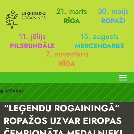
21. marts
30. maijs
RĪGA
ROPAŽI
11. jūlijs
15. augusts
PILSRUNDĀLE
MERCENDARBE
7. novembris
RĪGA
ATPAKAĻ
“LEĢENDU ROGAININGĀ”
ROPAŽOS UZVAR EIROPAS
ČEMPIONĀTA MEDAĻNIEKI