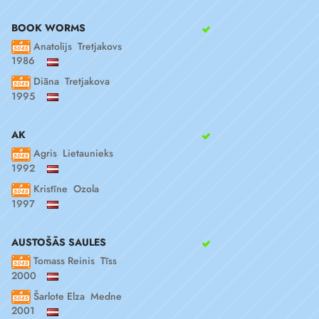
BOOK WORMS
Anatolijs Tretjakovs
1986
Diāna Tretjakova
1995
AK
Agris Lietaunieks
1992
Kristīne Ozola
1997
AUSTOŠĀS SAULES
Tomass Reinis Tīss
2000
Šarlote Elza Medne
2001