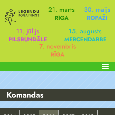
21. marts
30. maijs
RĪGA
ROPAŽI
11. jūlijs
15. augusts
PILSRUNDĀLE
MERCENDARBE
7. novembris
RĪGA
Komandas