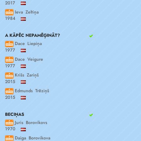
2017
Ieva Zeltiņa
1984
A KĀPĒC NEPAMĒĢINĀT?
Dace Liepiņa
1977
Dace Veigure
1977
Krišs Zariņš
2015
Edmunds Trēziņš
2015
BECIŅAS
Juris Borovikovs
1970
Daiga Borovikova