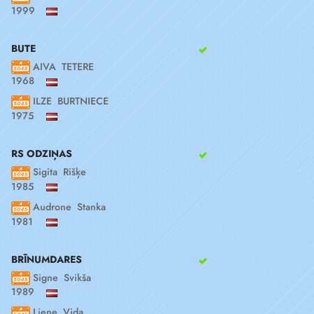
1999
BUTE
AIVA TETERE
1968
ILZE BURTNIECE
1975
RS ODZIŅAS
Sigita Rišķe
1985
Audrone Stanka
1981
BRĪNUMDARES
Signe Svikša
1989
Liene Vida