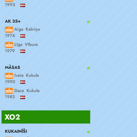
1995
AK 35+
Aiga Kalniņa
1974
Līga Vībure
1979
MĀSAS
Iveta Kukule
1990
Dace Kukule
1983
XO2
KUKAINĪŠI