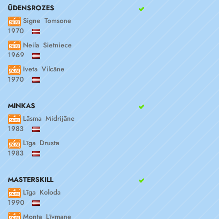
ŪDENSROZES
Signe Tomsone
1970
Neila Sietniece
1969
Iveta Vilcāne
1970
MINKAS
Lāsma Midrijāne
1983
Līga Drusta
1983
MASTERSKILL
Līga Koloda
1990
Monta Līvmane