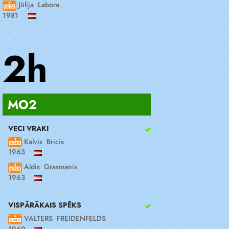
Jūlija Labora
1981
2h
MO2
VECI VRAKI
Kalvis Bricis
1963
Aldis Grasmanis
1963
VISPĀRĀKAIS SPĒKS
VALTERS FREIDENFELDS
1969