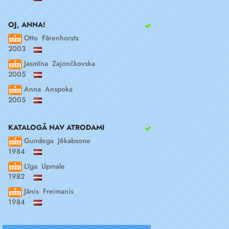
OJ, ANNA!
Otto Fārenhorsts
2003
Jasmīna Zajončkovska
2005
Anna Anspoka
2005
KATALOGĀ NAV ATRODAMI
Gundega Jēkabsone
1984
Līga Upmale
1982
Jānis Freimanis
1984