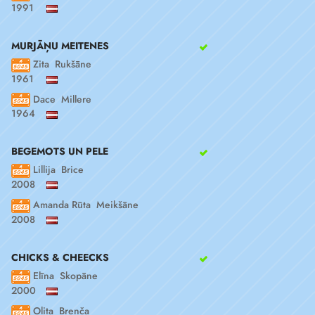
1991
MURJĀŅU MEITENES
Zita Rukšāne
1961
Dace Millere
1964
BEGEMOTS UN PELE
Lillija Brice
2008
Amanda Rūta Meikšāne
2008
CHICKS & CHEECKS
Elīna Skopāne
2000
Olita Brenča