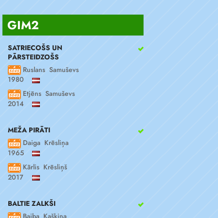
GIM2
SATRIECOŠS UN
PĀRSTEIDZOŠS
Ruslans Samuševs
1980
Etjēns Samuševs
2014
MEŽA PIRĀTI
Daiga Krēsliņa
1965
Kārlis Krēsliņš
2017
BALTIE ZALKŠI
Baiba Kaškina