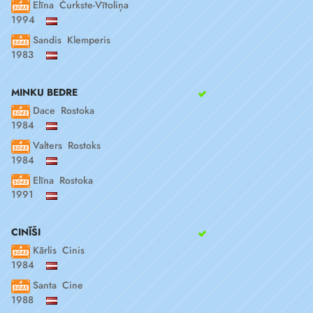
Elīna Čurkste-Vītoliņa
1994
Sandis Klemperis
1983
MINKU BEDRE
Dace Rostoka
1984
Valters Rostoks
1984
Elīna Rostoka
1991
CINĪŠI
Kārlis Cinis
1984
Santa Cine
1988