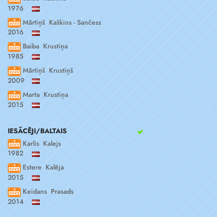
1976
Mārtiņš Kaškins - Sančess
2016
Baiba Krustiņa
1985
Mārtiņš Krustiņš
2009
Marta Krustiņa
2015
IESĀCĒJI/BALTAIS
Karlis Kalejs
1982
Estere Kalēja
2015
Keidans Prasads
2014