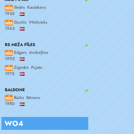
Ilmārs Kaulakans
1955
Guntis Vītolnieks
1963
RS MEŽA PĪLES
Edgars Andreļūns
1992
Zigmārs Pujats
1975
BALDONE
Raitis Bēmers
1980
WO4