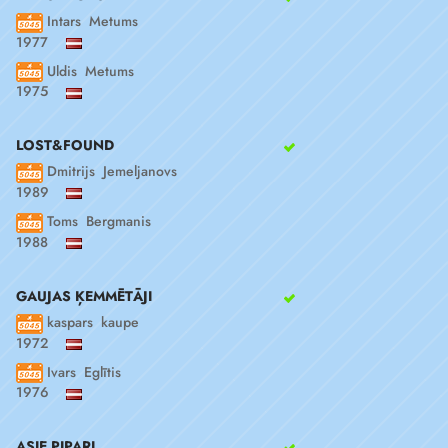
Intars Metums
1977
Uldis Metums
1975
LOST&FOUND
Dmitrijs Jemeljanovs
1989
Toms Bergmanis
1988
GAUJAS ĶEMMĒTĀJI
kaspars kaupe
1972
Ivars Eglītis
1976
ASIE PIPARI