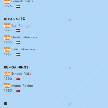
Eduards Pāķis
1976
ĶEPAS MEŽĀ
Ilze Putriņa
1978
Gunta Pētersone
1986
Uldis Pētersons
1984
RUMGAININGS
Ernests Važa
1990
Monta Peciņa
1993
IR