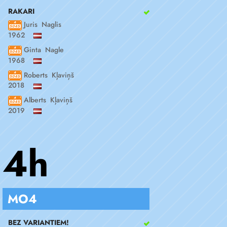
RAKARI
Juris Naglis
1962
Ginta Nagle
1968
Roberts Kļaviņš
2018
Alberts Kļaviņš
2019
4h
MO4
BEZ VARIANTIEM!