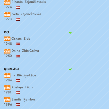
Rihards Zajončkovskis
1974
Iveta Zajončkovska
1973
DO
Oskars Zids
1948
Daina Zida-Celma
1950
ĶEMLĀČI
Ita Bērziņa-Lāce
1984
Kristaps Lācis
1981
Sandis Ķemlers
1996