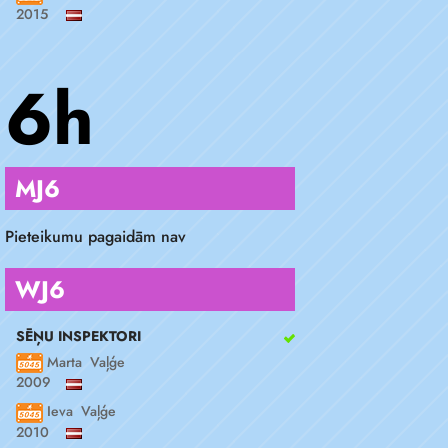
2015
6h
MJ6
Pieteikumu pagaidām nav
WJ6
SĒŅU INSPEKTORI
Marta Vaļģe
2009
Ieva Vaļģe
2010