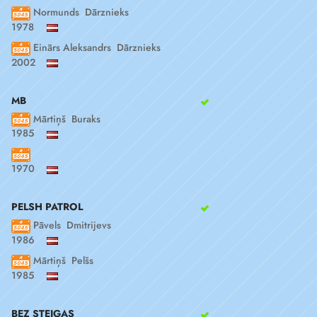
Normunds Dārznieks
1978
Einārs Aleksandrs Dārznieks
2002
MB
Mārtiņš Buraks
1985
1970
PELSH PATROL
Pāvels Dmitrijevs
1986
Mārtiņš Pelšs
1985
BEZ STEIGAS