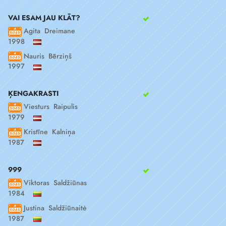
VAI ESAM JAU KLĀT?
Agita Dreimane
1998
Nauris Bērziņš
1997
ĶENGAKRASTI
Viesturs Raipulis
1979
Kristīne Kalniņa
1987
999
Viktoras Saldžiūnas
1984
Justina Saldžiūnaitė
1987