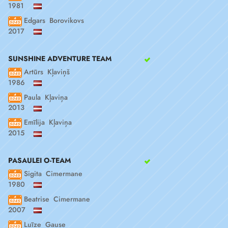
1981
Edgars Borovikovs
2017
SUNSHINE ADVENTURE TEAM
Artūrs Kļaviņš
1986
Paula Kļaviņa
2013
Emīlija Kļaviņa
2015
PASAULEI O-TEAM
Sigita Cimermane
1980
Beatrise Cimermane
2007
Luīze Gause