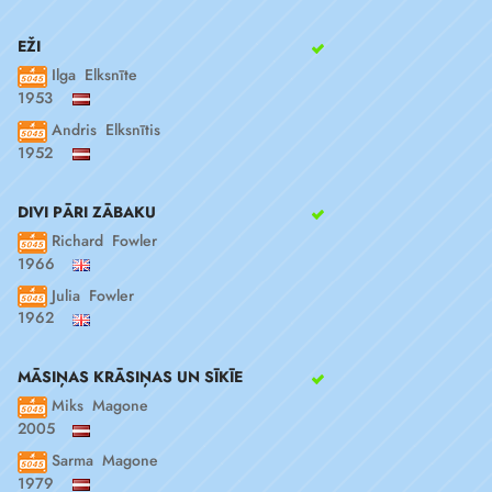
EŽI
Ilga Elksnīte
1953
Andris Elksnītis
1952
DIVI PĀRI ZĀBAKU
Richard Fowler
1966
Julia Fowler
1962
MĀSIŅAS KRĀSIŅAS UN SĪKĪE
Miks Magone
2005
Sarma Magone
1979