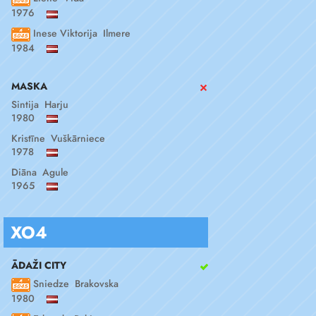
1976
Inese Viktorija Ilmere
1984
MASKA
Sintija Harju
1980
Kristīne Vuškārniece
1978
Diāna Agule
1965
XO4
ĀDAŽI CITY
Sniedze Brakovska
1980