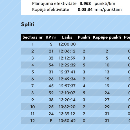
Spliti
Secības nr
KP nr
Laiks
Punkti
Kopējie punkti
Po
1
S
12:00:00
2
21
12:06:12
2
2
3
32
12:12:59
3
5
0
4
54
12:22:32
5
10
5
31
12:37:41
3
13
6
26
12:49:34
2
15
7
45
12:57:37
4
19
8
52
13:10:07
5
24
9
38
13:20:14
3
27
10
25
13:32:20
2
29
11
24
13:39:12
2
31
0
12
F
13:50:42
0
31