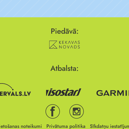
Piedāvā:
Atbalsta:
ietošanas noteikumi
Privātuma politika
Sīkdatņu iestatīju