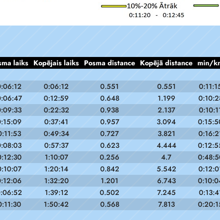
sma laiks
Kopējais laiks
Posma distance
Kopējā distance
min/k
0:06:12
0:06:12
0.551
0.551
0:11:1
:06:47
0:12:59
0.648
1.199
0:10:2
0:09:33
0:22:32
0.938
2.137
0:10:1
0:15:09
0:37:41
0.957
3.094
0:15:5
0:11:53
0:49:34
0.727
3.821
0:16:2
0:08:03
0:57:37
0.623
4.444
0:12:5
0:12:30
1:10:07
0.256
4.7
0:48:5
0:10:07
1:20:14
0.842
5.542
0:12:0
0:12:06
1:32:20
1.201
6.743
0:10:0
:06:52
1:39:12
0.502
7.245
0:13:4
0:11:30
1:50:42
0.568
7.813
0:20:1