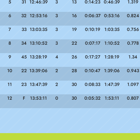
5
31
12:46:39
3
13
0:14:23
0:46:39
1.319
6
32
12:53:16
3
16
0:06:37
0:53:16
0.824
7
33
13:03:35
3
19
0:10:19
1:03:35
0.756
8
34
13:10:52
3
22
0:07:17
1:10:52
0.778
9
45
13:28:19
4
26
0:17:27
1:28:19
1.34
10
22
13:39:06
2
28
0:10:47
1:39:06
0.943
11
23
13:47:39
2
30
0:08:33
1:47:39
1.097
12
F
13:53:11
0
30
0:05:32
1:53:11
0.807