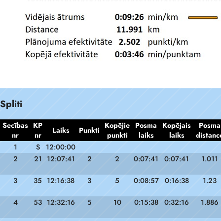
Spliti
Secības
KP
Kopējie
Posma
Kopējais
Posma
Laiks
Punkti
nr
nr
punkti
laiks
laiks
distanc
1
S
12:00:00
2
21
12:07:41
2
2
0:07:41
0:07:41
1.011
3
35
12:16:38
3
5
0:08:57
0:16:38
1.23
4
53
12:32:16
5
10
0:15:38
0:32:16
1.886