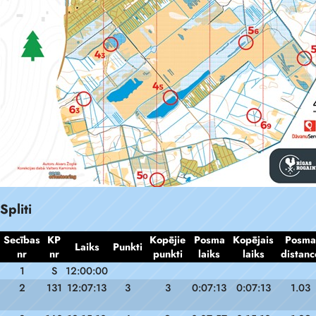
Spliti
Secības
KP
Kopējie
Posma
Kopējais
Posma
Laiks
Punkti
nr
nr
punkti
laiks
laiks
distanc
1
S
12:00:00
2
131
12:07:13
3
3
0:07:13
0:07:13
1.03