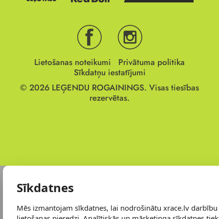
Lietošanas noteikumi
Privātuma politika
Sīkdatņu iestatījumi
© 2026
LEĢENDU ROGAININGS.
Visas tiesības
rezervētas.
Sīkdatnes
Mēs izmantojam sīkdatnes, lai nodrošinātu xrace.lv darbību
lietošanas pieredzi. Analītiskās un mārketinga sīkdatnes tiek 