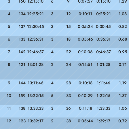
3
160
12:15:10
6
9
0:07:57
0:15:10
1.29
4
134
12:25:21
3
12
0:10:11
0:25:21
1.08
5
137
12:30:45
3
15
0:05:24
0:30:45
0.82
6
133
12:36:31
3
18
0:05:46
0:36:31
0.68
7
142
12:46:37
4
22
0:10:06
0:46:37
0.95
8
121
13:01:28
2
24
0:14:51
1:01:28
0.71
9
144
13:11:46
4
28
0:10:18
1:11:46
1.19
10
159
13:22:15
5
33
0:10:29
1:22:15
1.37
11
138
13:33:33
3
36
0:11:18
1:33:33
1.06
12
123
13:39:17
2
38
0:05:44
1:39:17
0.72