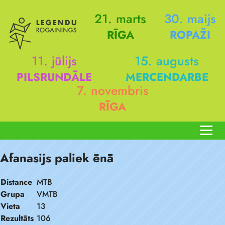
21. marts
30. maijs
RĪGA
ROPAŽI
11. jūlijs
15. augusts
PILSRUNDĀLE
MERCENDARBE
7. novembris
RĪGA
Afanasijs paliek ēnā
Distance
MTB
Grupa
VMTB
Vieta
13
Rezultāts
106