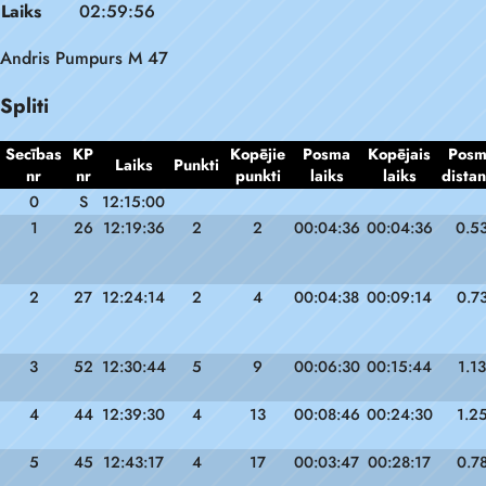
Laiks
02:59:56
Andris Pumpurs M 47
Spliti
Secības
KP
Kopējie
Posma
Kopējais
Pos
Laiks
Punkti
nr
nr
punkti
laiks
laiks
dista
0
S
12:15:00
1
26
12:19:36
2
2
00:04:36
00:04:36
0.5
2
27
12:24:14
2
4
00:04:38
00:09:14
0.7
3
52
12:30:44
5
9
00:06:30
00:15:44
1.13
4
44
12:39:30
4
13
00:08:46
00:24:30
1.2
5
45
12:43:17
4
17
00:03:47
00:28:17
0.7