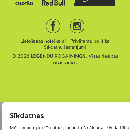
Lietošanas noteikumi
Privātuma politika
Sīkdatņu iestatījumi
© 2026
LEĢENDU ROGAININGS.
Visas tiesības
rezervētas.
Sīkdatnes
Mēs izmantojam sīkdatnes, lai nodrošinātu xrace.lv darbību