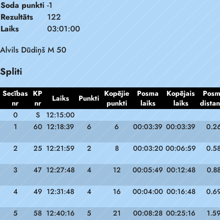
Soda punkti
-1
Rezultāts
122
Laiks
03:01:00
Alvils Dūdiņš M 50
Spliti
Secības
KP
Kopējie
Posma
Kopējais
Pos
Laiks
Punkti
nr
nr
punkti
laiks
laiks
dista
0
S
12:15:00
1
60
12:18:39
6
6
00:03:39
00:03:39
0.2
2
25
12:21:59
2
8
00:03:20
00:06:59
0.5
3
47
12:27:48
4
12
00:05:49
00:12:48
0.8
4
49
12:31:48
4
16
00:04:00
00:16:48
0.6
5
58
12:40:16
5
21
00:08:28
00:25:16
1.5