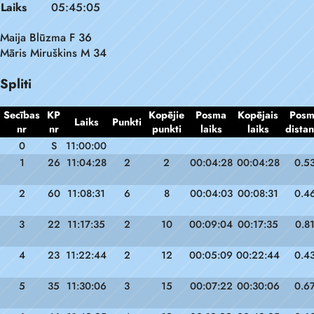
Laiks
05:45:05
Maija Blūzma F 36
Māris Miruškins M 34
Spliti
Secības
KP
Kopējie
Posma
Kopējais
Pos
Laiks
Punkti
nr
nr
punkti
laiks
laiks
dista
0
S
11:00:00
1
26
11:04:28
2
2
00:04:28
00:04:28
0.5
2
60
11:08:31
6
8
00:04:03
00:08:31
0.4
3
22
11:17:35
2
10
00:09:04
00:17:35
0.8
4
23
11:22:44
2
12
00:05:09
00:22:44
0.4
5
35
11:30:06
3
15
00:07:22
00:30:06
0.6