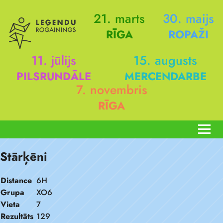
21. marts
30. maijs
RĪGA
ROPAŽI
11. jūlijs
15. augusts
PILSRUNDĀLE
MERCENDARBE
7. novembris
RĪGA
Stārķēni
Distance
6H
Grupa
XO6
Vieta
7
Rezultāts
129