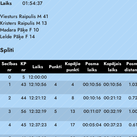
Laiks
01:54:37
Viesturs Raipulis M 41
Kristers Raipulis M 13
Madara Pāķe F 10
Lelde Pāķe F 14
Spliti
Secības
KP
Kopējie
Posma
Kopējais
Pos
Laiks
Punkti
nr
nr
punkti
laiks
laiks
dista
0
S
12:00:00
1
43
12:10:56
4
4
00:10:56
00:10:56
1.0
2
44
12:21:12
4
8
00:10:16
00:21:12
0.7
3
56
12:32:19
5
13
00:11:07
00:32:19
1.0
4
45
12:37:23
4
17
00:05:04
00:37:23
0.6