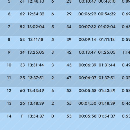
5
61
12:48:10
6
23
00:10:47
00:48:10
0.8
6
62
12:54:32
6
29
00:06:22
00:54:32
0.6
7
52
13:02:04
5
34
00:07:32
01:02:04
0.6
8
53
13:11:18
5
39
00:09:14
01:11:18
0.5
9
34
13:25:05
3
42
00:13:47
01:25:05
1.1
10
33
13:31:44
3
45
00:06:39
01:31:44
0.4
11
25
13:37:51
2
47
00:06:07
01:37:51
0.3
12
60
13:43:49
6
53
00:05:58
01:43:49
0.5
13
26
13:48:39
2
55
00:04:50
01:48:39
0.4
14
F
13:54:37
0
55
00:05:58
01:54:37
0.5