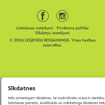
Lietošanas noteikumi
Privātuma politika
Sīkdatņu iestatījumi
© 2026
LEĢENDU ROGAININGS.
Visas tiesības
rezervētas.
Sīkdatnes
Mēs izmantojam sīkdatnes, lai nodrošinātu xrace.lv darbību
lietošanas pieredzi. Analītiskās un mārketinga sīkdatnes tiek 