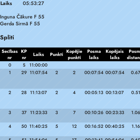
Laiks
05:53:27
Inguna Čākure F 55
Gerda Sirmā F 55
Spliti
Secības
KP
Kopējie
Posma
Kopējais
Posm
Laiks
Punkti
nr
nr
punkti
laiks
laiks
distan
0
S
11:00:00
1
29
11:07:54
2
2
00:07:54
00:07:54
0.6
2
28
11:13:07
2
4
00:05:13
00:13:07
0.5
3
37
11:23:33
3
7
00:10:26
00:23:33
1.0
4
50
11:40:25
5
12
00:16:52
00:40:25
1.16
5
51
11:54:06
5
17
00:13:41
00:54:06
0.6