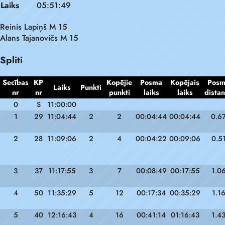
Laiks
05:51:49
Reinis Lapiņš M 15
Alans Tajanovičs M 15
Spliti
Secības
KP
Kopējie
Posma
Kopējais
Pos
Laiks
Punkti
nr
nr
punkti
laiks
laiks
dista
0
S
11:00:00
1
29
11:04:44
2
2
00:04:44
00:04:44
0.6
2
28
11:09:06
2
4
00:04:22
00:09:06
0.5
3
37
11:17:55
3
7
00:08:49
00:17:55
1.0
4
50
11:35:29
5
12
00:17:34
00:35:29
1.1
5
40
12:16:43
4
16
00:41:14
01:16:43
1.4