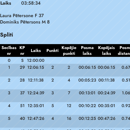
Laiks
03:58:34
Laura Pētersone F 37
Dominiks Pētersons M 8
Spliti
Secības
KP
Kopējie
Posma
Kopējais
Posm
Laiks
Punkti
nr
nr
punkti
laiks
laiks
distan
0
S
12:00:00
1
29
12:06:15
2
2
00:06:15
00:06:15
0.6
2
28
12:11:38
2
4
00:05:23
00:11:38
0.5
3
37
12:24:39
3
7
00:13:01
00:24:39
1.0
4
51
12:35:01
5
12
00:10:22
00:35:01
0.9
5
40
12:47:26
4
16
00:12:25
00:47:26
0.7