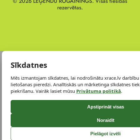
© 2026
LEĢENDU ROGAININGS.
Visas tiesības
rezervētas.
Sīkdatnes
Mēs izmantojam sīkdatnes, lai nodrošinātu xrace.lv darbību
lietošanas pieredzi. Analītiskās un mārketinga sīkdatnes tiek 
piekrišanu. Vairāk lasiet mūsu
Privātuma politikā
.
Apstiprināt visas
Noraidīt
Pielāgot izvēli