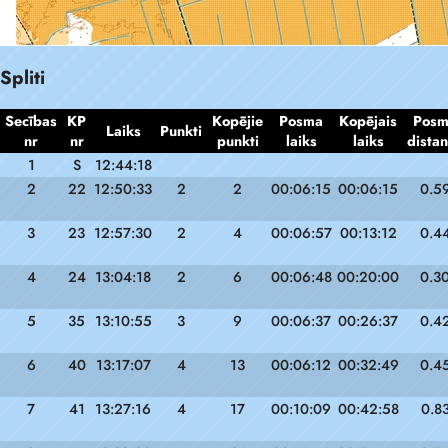
Spliti
Secības
KP
Kopējie
Posma
Kopējais
Pos
Laiks
Punkti
nr
nr
punkti
laiks
laiks
dista
1
S
12:44:18
2
22
12:50:33
2
2
00:06:15
00:06:15
0.5
3
23
12:57:30
2
4
00:06:57
00:13:12
0.4
4
24
13:04:18
2
6
00:06:48
00:20:00
0.3
5
35
13:10:55
3
9
00:06:37
00:26:37
0.4
6
40
13:17:07
4
13
00:06:12
00:32:49
0.4
7
41
13:27:16
4
17
00:10:09
00:42:58
0.8