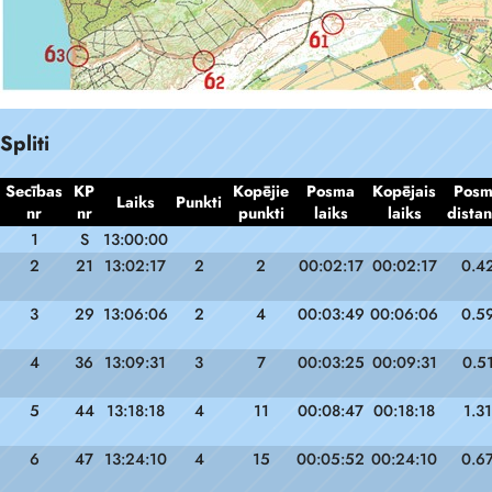
Spliti
Secības
KP
Kopējie
Posma
Kopējais
Pos
Laiks
Punkti
nr
nr
punkti
laiks
laiks
dista
1
S
13:00:00
2
21
13:02:17
2
2
00:02:17
00:02:17
0.4
3
29
13:06:06
2
4
00:03:49
00:06:06
0.5
4
36
13:09:31
3
7
00:03:25
00:09:31
0.5
5
44
13:18:18
4
11
00:08:47
00:18:18
1.31
6
47
13:24:10
4
15
00:05:52
00:24:10
0.6