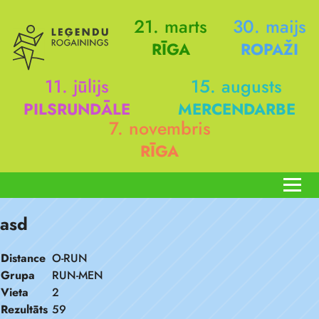
21. marts
30. maijs
RĪGA
ROPAŽI
11. jūlijs
15. augusts
PILSRUNDĀLE
MERCENDARBE
7. novembris
RĪGA
asd
Distance
O-RUN
Grupa
RUN-MEN
Vieta
2
Rezultāts
59