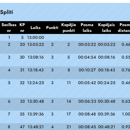
Spliti
Secības
KP
Kopējie
Posma
Kopējais
Posm
Laiks
Punkti
nr
nr
punkti
laiks
laiks
distan
1
S
13:00:00
2
20
13:03:22
2
2
00:03:22
00:03:22
0.4
3
30
13:08:16
3
5
00:04:54
00:08:16
0.5
4
31
13:18:43
3
8
00:10:27
00:18:43
0.7
5
32
13:24:25
3
11
00:05:42
00:24:25
0.4
6
33
13:30:48
3
14
00:06:23
00:30:48
0.6
7
35
13:39:36
3
17
00:08:48
00:39:36
1.0
8
47
13:48:21
4
21
00:08:45
00:48:21
0.9