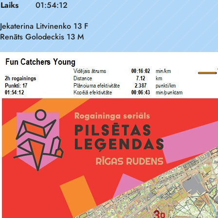
Laiks
01:54:12
Jekaterina Litvinenko 13 F
Renāts Golodeckis 13 M