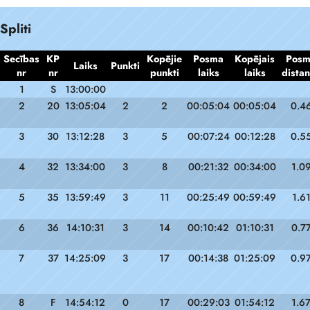
Spliti
Secības
KP
Kopējie
Posma
Kopējais
Pos
Laiks
Punkti
nr
nr
punkti
laiks
laiks
dista
1
S
13:00:00
2
20
13:05:04
2
2
00:05:04
00:05:04
0.4
3
30
13:12:28
3
5
00:07:24
00:12:28
0.5
4
32
13:34:00
3
8
00:21:32
00:34:00
1.0
5
35
13:59:49
3
11
00:25:49
00:59:49
1.6
6
36
14:10:31
3
14
00:10:42
01:10:31
0.7
7
37
14:25:09
3
17
00:14:38
01:25:09
0.9
8
F
14:54:12
0
17
00:29:03
01:54:12
1.6