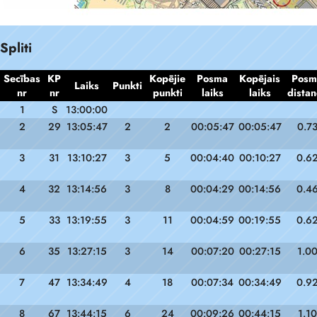
Spliti
Secības
KP
Kopējie
Posma
Kopējais
Posm
Laiks
Punkti
nr
nr
punkti
laiks
laiks
distan
1
S
13:00:00
2
29
13:05:47
2
2
00:05:47
00:05:47
0.7
3
31
13:10:27
3
5
00:04:40
00:10:27
0.6
4
32
13:14:56
3
8
00:04:29
00:14:56
0.4
5
33
13:19:55
3
11
00:04:59
00:19:55
0.6
6
35
13:27:15
3
14
00:07:20
00:27:15
1.0
7
47
13:34:49
4
18
00:07:34
00:34:49
0.9
8
67
13:44:15
6
24
00:09:26
00:44:15
1.10