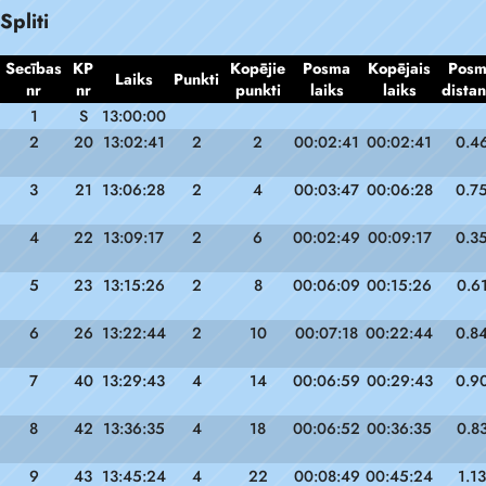
Spliti
Secības
KP
Kopējie
Posma
Kopējais
Pos
Laiks
Punkti
nr
nr
punkti
laiks
laiks
dista
1
S
13:00:00
2
20
13:02:41
2
2
00:02:41
00:02:41
0.4
3
21
13:06:28
2
4
00:03:47
00:06:28
0.7
4
22
13:09:17
2
6
00:02:49
00:09:17
0.3
5
23
13:15:26
2
8
00:06:09
00:15:26
0.6
6
26
13:22:44
2
10
00:07:18
00:22:44
0.8
7
40
13:29:43
4
14
00:06:59
00:29:43
0.9
8
42
13:36:35
4
18
00:06:52
00:36:35
0.8
9
43
13:45:24
4
22
00:08:49
00:45:24
1.13