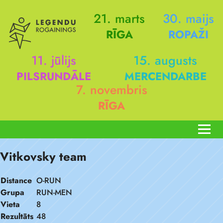
21. marts
30. maijs
RĪGA
ROPAŽI
11. jūlijs
15. augusts
PILSRUNDĀLE
MERCENDARBE
7. novembris
RĪGA
Vitkovsky team
Distance
O-RUN
Grupa
RUN-MEN
Vieta
8
Rezultāts
48