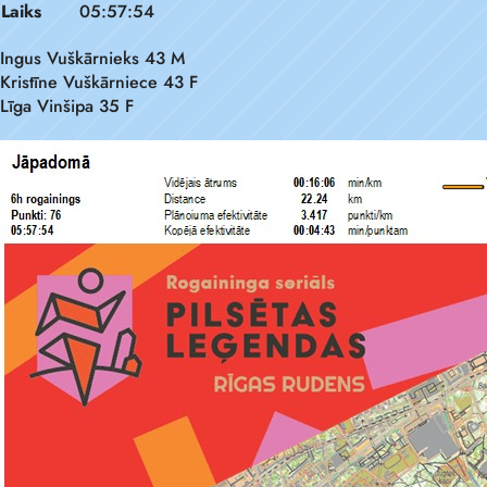
Laiks
05:57:54
Ingus Vuškārnieks 43 M
Kristīne Vuškārniece 43 F
Līga Vinšipa 35 F