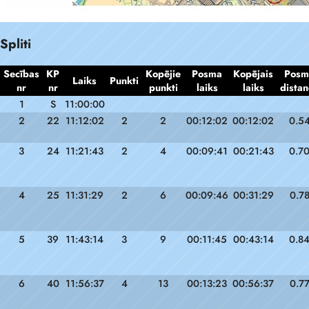
Spliti
Secības
KP
Kopējie
Posma
Kopējais
Posm
Laiks
Punkti
nr
nr
punkti
laiks
laiks
distan
1
S
11:00:00
2
22
11:12:02
2
2
00:12:02
00:12:02
0.5
3
24
11:21:43
2
4
00:09:41
00:21:43
0.7
4
25
11:31:29
2
6
00:09:46
00:31:29
0.7
5
39
11:43:14
3
9
00:11:45
00:43:14
0.8
6
40
11:56:37
4
13
00:13:23
00:56:37
0.7