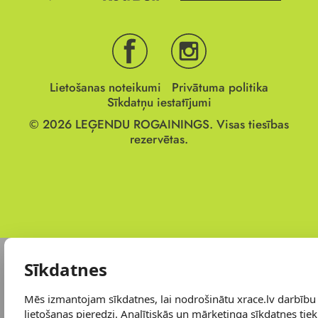
Lietošanas noteikumi
Privātuma politika
Sīkdatņu iestatījumi
© 2026
LEĢENDU ROGAININGS.
Visas tiesības
rezervētas.
Sīkdatnes
Mēs izmantojam sīkdatnes, lai nodrošinātu xrace.lv darbību
lietošanas pieredzi. Analītiskās un mārketinga sīkdatnes tiek 