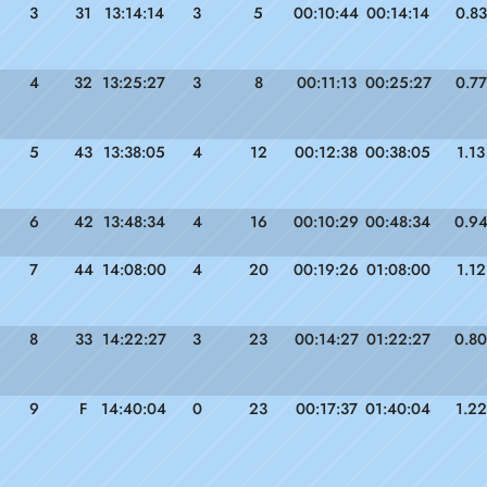
3
31
13:14:14
3
5
00:10:44
00:14:14
0.83
4
32
13:25:27
3
8
00:11:13
00:25:27
0.77
5
43
13:38:05
4
12
00:12:38
00:38:05
1.13
6
42
13:48:34
4
16
00:10:29
00:48:34
0.9
7
44
14:08:00
4
20
00:19:26
01:08:00
1.12
8
33
14:22:27
3
23
00:14:27
01:22:27
0.80
9
F
14:40:04
0
23
00:17:37
01:40:04
1.22