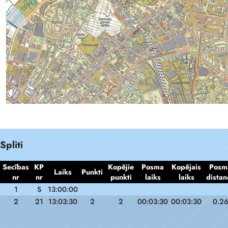
Spliti
Secības
KP
Kopējie
Posma
Kopējais
Posm
Laiks
Punkti
nr
nr
punkti
laiks
laiks
distan
1
S
13:00:00
2
21
13:03:30
2
2
00:03:30
00:03:30
0.2