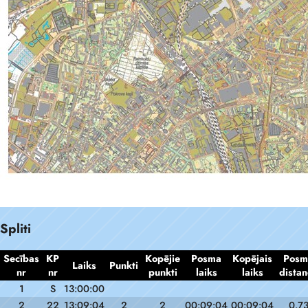
Spliti
Secības
KP
Kopējie
Posma
Kopējais
Posm
Laiks
Punkti
nr
nr
punkti
laiks
laiks
distan
1
S
13:00:00
2
22
13:09:04
2
2
00:09:04
00:09:04
0.7