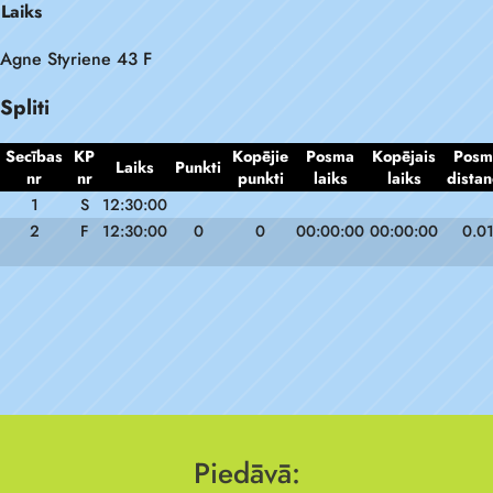
Laiks
Agne Styriene 43 F
Spliti
Secības
KP
Kopējie
Posma
Kopējais
Posm
Laiks
Punkti
nr
nr
punkti
laiks
laiks
distan
1
S
12:30:00
2
F
12:30:00
0
0
00:00:00
00:00:00
0.0
Piedāvā: