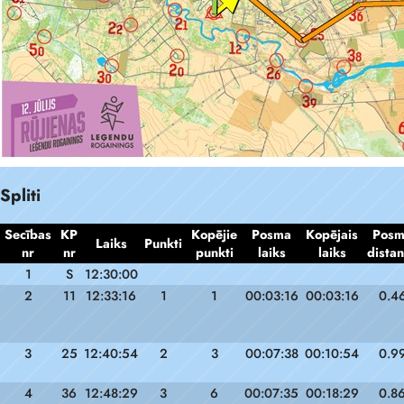
Spliti
Secības
KP
Kopējie
Posma
Kopējais
Pos
Laiks
Punkti
nr
nr
punkti
laiks
laiks
dista
1
S
12:30:00
2
11
12:33:16
1
1
00:03:16
00:03:16
0.4
3
25
12:40:54
2
3
00:07:38
00:10:54
0.9
4
36
12:48:29
3
6
00:07:35
00:18:29
0.8