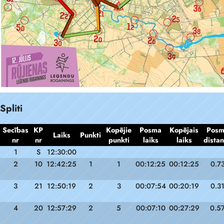
Spliti
Secības
KP
Kopējie
Posma
Kopējais
Pos
Laiks
Punkti
nr
nr
punkti
laiks
laiks
dista
1
S
12:30:00
2
10
12:42:25
1
1
00:12:25
00:12:25
0.7
3
21
12:50:19
2
3
00:07:54
00:20:19
0.3
4
20
12:57:29
2
5
00:07:10
00:27:29
0.5