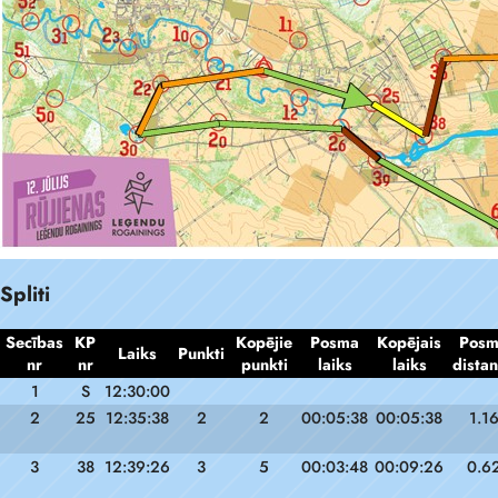
Spliti
Secības
KP
Kopējie
Posma
Kopējais
Pos
Laiks
Punkti
nr
nr
punkti
laiks
laiks
dista
1
S
12:30:00
2
25
12:35:38
2
2
00:05:38
00:05:38
1.1
3
38
12:39:26
3
5
00:03:48
00:09:26
0.6