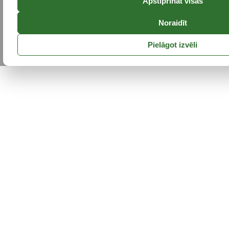
Apstiprināt visas
Noraidīt
Pielāgot izvēli