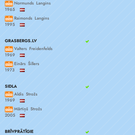
Normunds Langins
1965
Raimonds Langins
1995
GRASBERGS.LV
Valters Freidenfelds
1969
Einārs Šillers
1973
SIDLA
Aldis Strožs
1969
Mārtiņš Strožs
2005
BRĪVPRĀTĪGIE