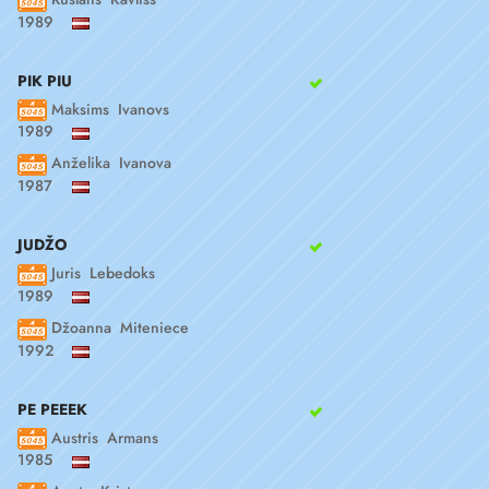
1989
PIK PIU
Maksims Ivanovs
1989
Anželika Ivanova
1987
JUDŽO
Juris Lebedoks
1989
Džoanna Miteniece
1992
PE PEEEK
Austris Armans
1985