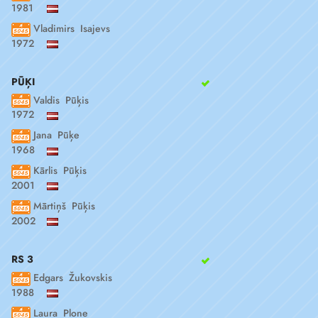
1981
Vladimirs Isajevs
1972
PŪĶI
Valdis Pūķis
1972
Jana Pūķe
1968
Kārlis Pūķis
2001
Mārtiņš Pūķis
2002
RS 3
Edgars Žukovskis
1988
Laura Plone