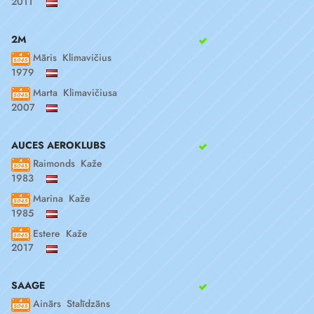
2011
2M
Māris Klimavičius
1979
Marta Klimavičiusa
2007
AUCES AEROKLUBS
Raimonds Kaže
1983
Marina Kaže
1985
Estere Kaže
2017
SAAGE
Ainārs Stalīdzāns