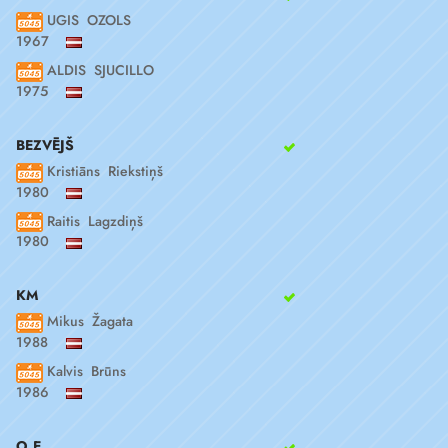
UGIS OZOLS
1967
ALDIS SJUCILLO
1975
BEZVĒJŠ
Kristiāns Riekstiņš
1980
Raitis Lagzdiņš
1980
KM
Mikus Žagata
1988
Kalvis Brūns
1986
O.E.