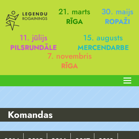
21. marts
30. maijs
RĪGA
ROPAŽI
11. jūlijs
15. augusts
PILSRUNDĀLE
MERCENDARBE
7. novembris
RĪGA
Komandas