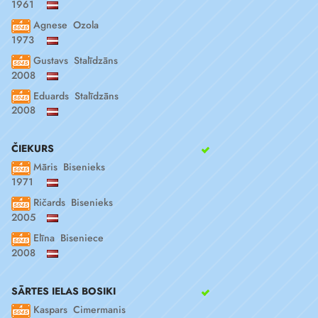
1961
Agnese Ozola
1973
Gustavs Stalīdzāns
2008
Eduards Stalīdzāns
2008
ČIEKURS
Māris Bisenieks
1971
Ričards Bisenieks
2005
Elīna Biseniece
2008
SĀRTES IELAS BOSIKI
Kaspars Cimermanis