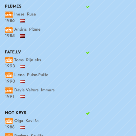
PLŪMES
Inese Rūsa
1986
Andris Plūme
1985
FATE.LV
Toms Rijnieks
1993
Liena Puise-Puiše
1990
Dāvis Valters Immurs
1991
HOT KEYS
Olga Kavliša
1988
Ruslans Kavlišs