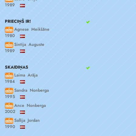
1989
PRIECIŅŠ IR!
Agnese Meikšāne
1980
Sintija Auguste
1989
SKAIDIŅAS
Laima Arāja
1984
Sandra Nonberga
1995
Ance Nonberga
2002
Sallija Jordan
1990