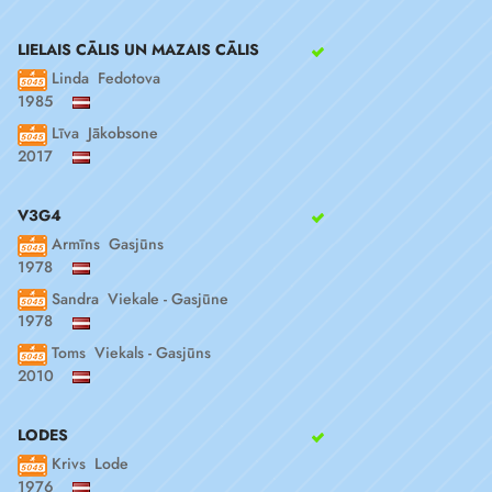
LIELAIS CĀLIS UN MAZAIS CĀLIS
Linda Fedotova
1985
Līva Jākobsone
2017
V3G4
Armīns Gasjūns
1978
Sandra Viekale - Gasjūne
1978
Toms Viekals - Gasjūns
2010
LODES
Krivs Lode
1976