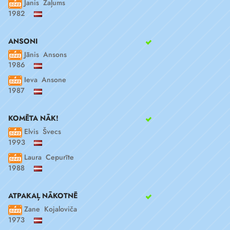
Janis Zaļums
1982
ANSONI
Jānis Ansons
1986
Ieva Ansone
1987
KOMĒTA NĀK!
Elvis Švecs
1993
Laura Cepurīte
1988
ATPAKAĻ NĀKOTNĒ
Zane Kojaloviča
1973