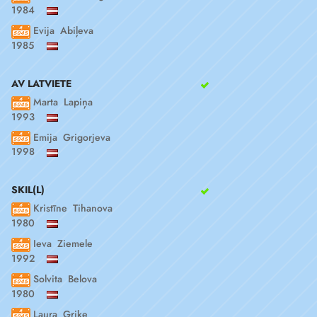
1984
Evija Abiļeva
1985
AV LATVIETE
Marta Lapiņa
1993
Emija Grigorjeva
1998
SKIL(L)
Kristīne Tihanova
1980
Ieva Ziemele
1992
Solvita Belova
1980
Laura Griķe