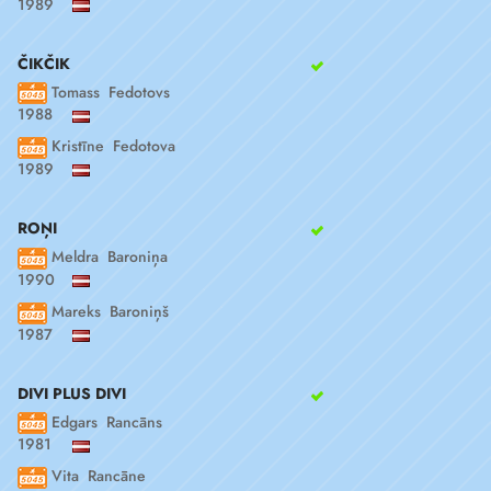
1989
ČIKČIK
Tomass Fedotovs
1988
Kristīne Fedotova
1989
ROŅI
Meldra Baroniņa
1990
Mareks Baroniņš
1987
DIVI PLUS DIVI
Edgars Rancāns
1981
Vita Rancāne