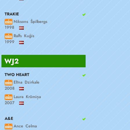
TRAKIE
Niksons Špilbergs
1998
Ralfs Kuģis
1999
WJ2
TWO HEART
Elīna Dzirkale
2008
Laura Krūmiņa
2007
A&E
Ance Celma