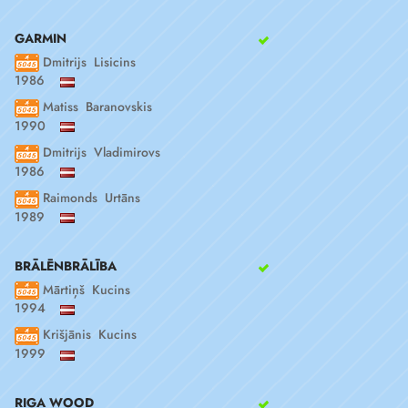
GARMIN
Dmitrijs Lisicins
1986
Matiss Baranovskis
1990
Dmitrijs Vladimirovs
1986
Raimonds Urtāns
1989
BRĀLĒNBRĀLĪBA
Mārtiņš Kucins
1994
Krišjānis Kucins
1999
RIGA WOOD