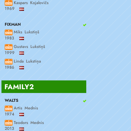
Kaspars Kojalovičs
1969
FIXMAN
Miks Lukstiņš
1983
Gustavs Lukstiņš
1999
Linda Lukstiņa
1986
FAMILY2
WALTS
Artis Mednis
1974
Teodors Mednis
2013