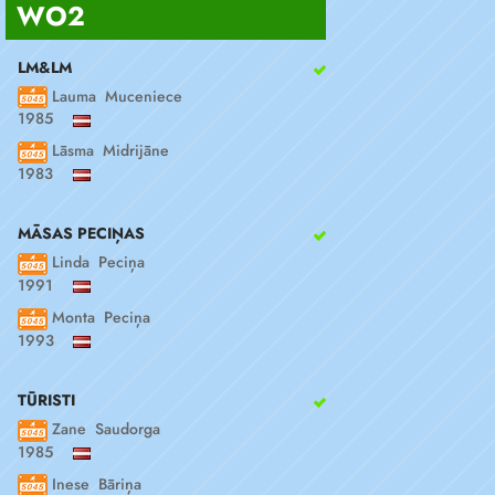
WO2
LM&LM
Lauma Muceniece
1985
Lāsma Midrijāne
1983
MĀSAS PECIŅAS
Linda Peciņa
1991
Monta Peciņa
1993
TŪRISTI
Zane Saudorga
1985
Inese Bāriņa