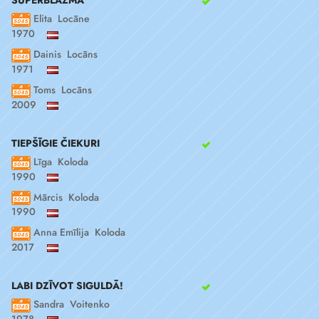
SUPERBLĀZMA
Elita Locāne
1970
Dainis Locāns
1971
Toms Locāns
2009
TIEPŠĪGIE ČIEKURI
Līga Koloda
1990
Mārcis Koloda
1990
Anna Emīlija Koloda
2017
LABI DZĪVOT SIGULDĀ!
Sandra Voitenko
1978