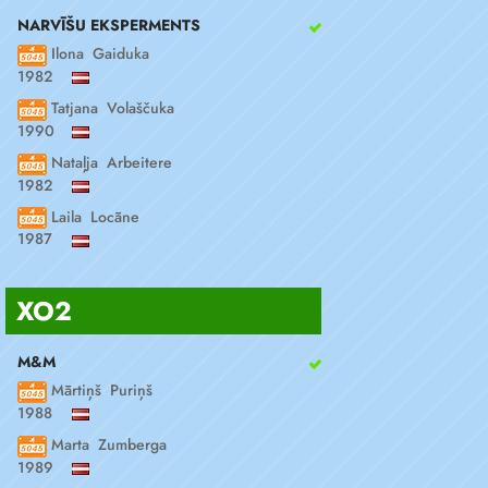
NARVĪŠU EKSPERMENTS
Ilona Gaiduka
1982
Tatjana Volaščuka
1990
Nataļja Arbeitere
1982
Laila Locāne
1987
XO2
M&M
Mārtiņš Puriņš
1988
Marta Zumberga
1989