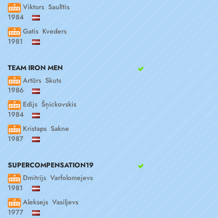
Viktors Saulītis
1984
Gatis Kveders
1981
TEAM IRON MEN
Artūrs Skuts
1986
Edijs Šņickovskis
1984
Kristaps Sakne
1987
SUPERCOMPENSATION19
Dmitrijs Varfolomejevs
1981
Aleksejs Vasiljevs
1977