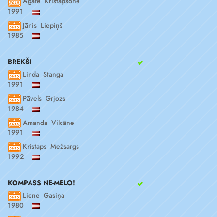
Agate Kristapsone
1991
Jānis Liepiņš
1985
BREKŠI
Linda Stanga
1991
Pāvels Grjozs
1984
Amanda Vilcāne
1991
Kristaps Mežsargs
1992
KOMPASS NE-MELO!
Liene Gasiņa
1980