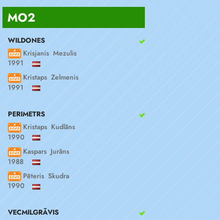
MO2
WILDONES
Krisjanis Mezulis
1991
Kristaps Zelmenis
1991
PERIMETRS
Kristaps Kudlāns
1990
Kaspars Jurāns
1988
Pēteris Skudra
1990
VECMILGRĀVIS