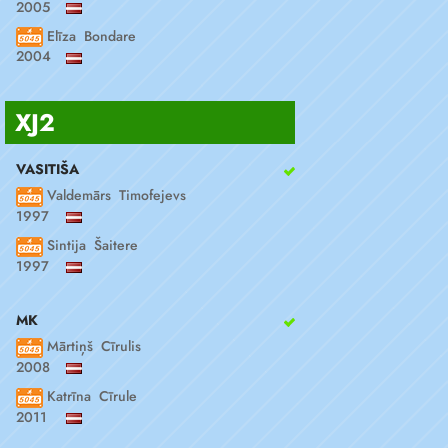
2005
Elīza Bondare
2004
XJ2
VASITIŠA
Valdemārs Timofejevs
1997
Sintija Šaitere
1997
MK
Mārtiņš Cīrulis
2008
Katrīna Cīrule
2011