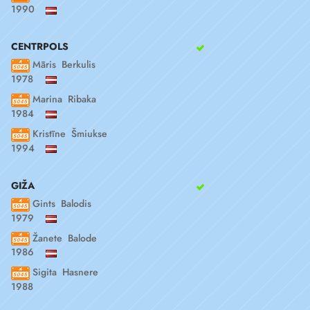
1990
CENTRPOLS
Māris Berkulis
1978
Marina Ribaka
1984
Kristīne Šmiukse
1994
GIŽA
Gints Balodis
1979
Žanete Balode
1986
Sigita Hasnere
1988