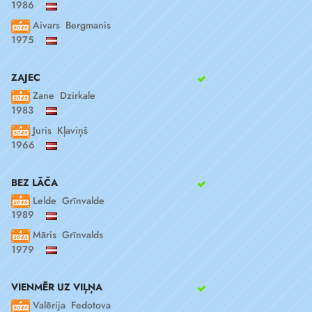
1986
Aivars Bergmanis
1975
ZAJEC
Zane Dzirkale
1983
Juris Kļaviņš
1966
BEZ LĀČA
Lelde Grīnvalde
1989
Māris Grīnvalds
1979
VIENMĒR UZ VIĻŅA
Valērija Fedotova