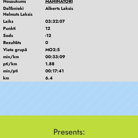
Nosaukums
MAHINATORI
Dalībnieki
Alberts Laksis
Helmuts Laksis
Laiks
03:32:07
Punkti
12
Sods
-12
Rezultāts
0
Vieta grupā
MO2:5
min/km
00:33:09
pti/km
1.88
min/pti
00:17:41
km
6.4
Presents: