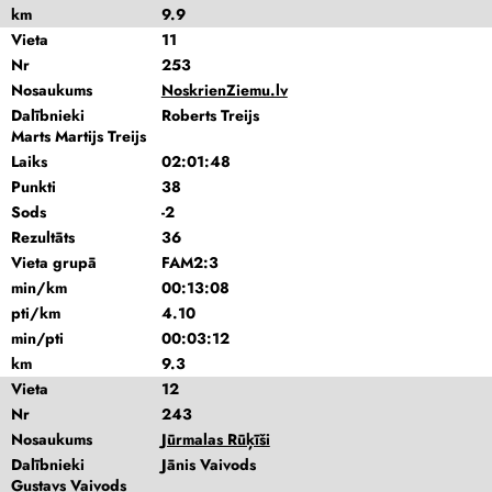
km
9.9
Vieta
11
Nr
253
Nosaukums
NoskrienZiemu.lv
Dalībnieki
Roberts Treijs
Marts Martijs Treijs
Laiks
02:01:48
Punkti
38
Sods
-2
Rezultāts
36
Vieta grupā
FAM2:3
min/km
00:13:08
pti/km
4.10
min/pti
00:03:12
km
9.3
Vieta
12
Nr
243
Nosaukums
Jūrmalas Rūķīši
Dalībnieki
Jānis Vaivods
Gustavs Vaivods