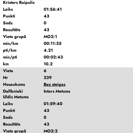
Kristers Raipulis
Laiks
01:56:41
Punkti
43
Sods
0
Rezultāts
43
Vieta grupā
MO2:1
min/km
00:11:25
pti/km
4.21
min/pti
00:02:43
km
10.2
Vieta
6
Nr
239
Nosaukums
Bez steigas
Dalībnieki
Intars Metums
Uldis Metums
Laiks
01:59:40
Punkti
43
Sods
0
Rezultāts
43
Vieta grupā
MO2:2