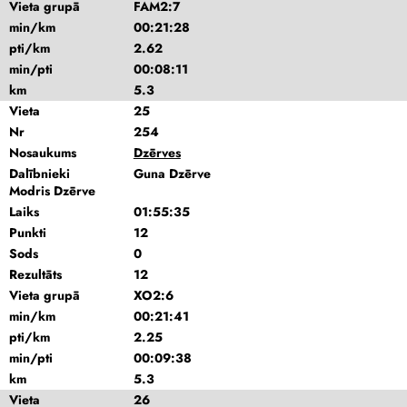
Vieta grupā
FAM2:7
min/km
00:21:28
pti/km
2.62
min/pti
00:08:11
km
5.3
Vieta
25
Nr
254
Nosaukums
Dzērves
Dalībnieki
Guna Dzērve
Modris Dzērve
Laiks
01:55:35
Punkti
12
Sods
0
Rezultāts
12
Vieta grupā
XO2:6
min/km
00:21:41
pti/km
2.25
min/pti
00:09:38
km
5.3
Vieta
26