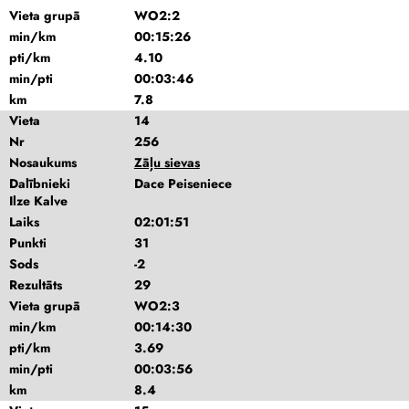
Vieta grupā
WO2:2
min/km
00:15:26
pti/km
4.10
min/pti
00:03:46
km
7.8
Vieta
14
Nr
256
Nosaukums
Zāļu sievas
Dalībnieki
Dace Peiseniece
Ilze Kalve
Laiks
02:01:51
Punkti
31
Sods
-2
Rezultāts
29
Vieta grupā
WO2:3
min/km
00:14:30
pti/km
3.69
min/pti
00:03:56
km
8.4