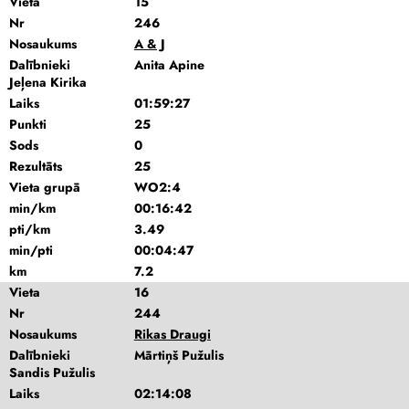
Vieta
15
Nr
246
Nosaukums
A & J
Dalībnieki
Anita Apine
Jeļena Kirika
Laiks
01:59:27
Punkti
25
Sods
0
Rezultāts
25
Vieta grupā
WO2:4
min/km
00:16:42
pti/km
3.49
min/pti
00:04:47
km
7.2
Vieta
16
Nr
244
Nosaukums
Rikas Draugi
Dalībnieki
Mārtiņš Pužulis
Sandis Pužulis
Laiks
02:14:08