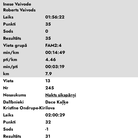
Inese Vaivode
Roberts Vaivods
Laiks
01:56:22
Punkti
35
Sods
0
Rezultāts
35
Vieta grupā
FAM2:4
min/km
00:14:49
pti/km
4.46
min/pti
00:03:19
km
7.9
Vieta
13
Nr
245
Nosaukums
Nakts sikspārņi
Dalībnieki
Dace Kaļķe
Kristīne Ondrupe-Kirilova
Laiks
02:00:29
Punkti
32
Sods
-1
Rezultāts
31