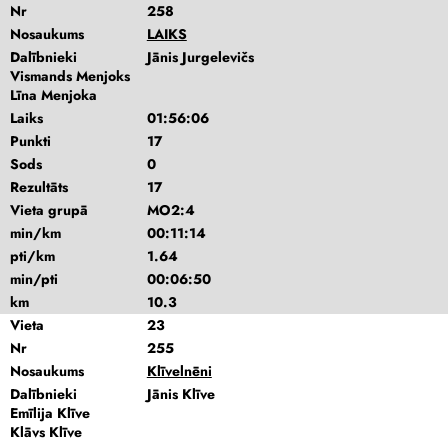
Nr
258
Nosaukums
LAIKS
Dalībnieki
Jānis Jurgelevičs
Vismands Menjoks
Līna Menjoka
Laiks
01:56:06
Punkti
17
Sods
0
Rezultāts
17
Vieta grupā
MO2:4
min/km
00:11:14
pti/km
1.64
min/pti
00:06:50
km
10.3
Vieta
23
Nr
255
Nosaukums
Klīvelnēni
Dalībnieki
Jānis Klīve
Emīlija Klīve
Klāvs Klīve