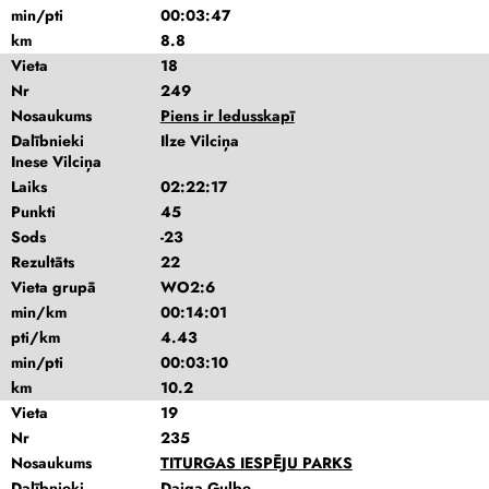
min/pti
00:03:47
km
8.8
Vieta
18
Nr
249
Nosaukums
Piens ir ledusskapī
Dalībnieki
Ilze Vilciņa
Inese Vilciņa
Laiks
02:22:17
Punkti
45
Sods
-23
Rezultāts
22
Vieta grupā
WO2:6
min/km
00:14:01
pti/km
4.43
min/pti
00:03:10
km
10.2
Vieta
19
Nr
235
Nosaukums
TITURGAS IESPĒJU PARKS
Dalībnieki
Daiga Gulbe