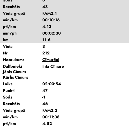
Sods
0
Rezultāts
48
Vieta grupā
FAM2:1
min/km
00:10:16
pti/km
4.12
min/pti
00:02:30
km
11.6
Vieta
3
Nr
212
Nosaukums
Cīmurēni
Dalībnieki
Inta Cīmure
Jānis Cīmurs
Kārlis Cīmurs
Laiks
02:00:54
Punkti
47
Sods
-1
Rezultāts
46
Vieta grupā
FAM2:2
min/km
00:11:38
pti/km
4.52