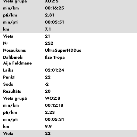
Vieta grupā
XO2:5
min/km
00:16:25
pti/km
2.81
min/pti
00:05:51
km
7.1
Vieta
21
Nr
252
Nosaukums
UltraSuperHDDuo
Dalībnieki
Ilze Tropa
Aija Feldmane
Laiks
02:01:24
Punkti
22
Sods
-2
Rezultāts
20
Vieta grupā
WO2:8
min/km
00:12:18
pti/km
2.23
min/pti
00:05:31
km
9.9
Vieta
22