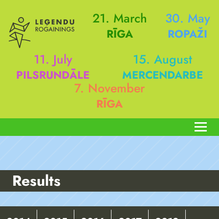
21. March
30. May
RĪGA
ROPAŽI
11. July
15. August
PILSRUNDĀLE
MERCENDARBE
7. November
RĪGA
Results