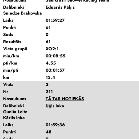
Nosaukums
Saulkrasti Showel Racing Team
Dalībnieki
Eduards Pāķis
Sniedze Brakovska
Laiks
01:59:27
Punkti
61
Sods
0
Rezultāts
61
Vieta grupā
XO2:1
min/km
00:08:55
pti/km
4.55
min/pti
00:01:57
km
13.4
Vieta
2
Nr
211
Nosaukums
TĀ TAS NOTIEKĀS
Dalībnieki
Uģis Inka
Gunita Leite
Kārlis Inka
Laiks
01:59:36
Punkti
48