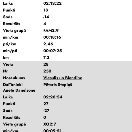
Laiks
02:13:22
Punkti
18
Sods
-14
Rezultāts
4
Vieta grupā
FAM2:9
min/km
00:18:16
pti/km
2.46
min/pti
00:07:25
km
7.3
Vieta
28
Nr
250
Nosaukums
Viesulis un Blondīne
Dalībnieki
Pēteris Stepiņš
Anete Danelsone
Laiks
02:26:54
Punkti
27
Sods
-27
Rezultāts
0
Vieta grupā
XO2:7
min/km
00:09:51