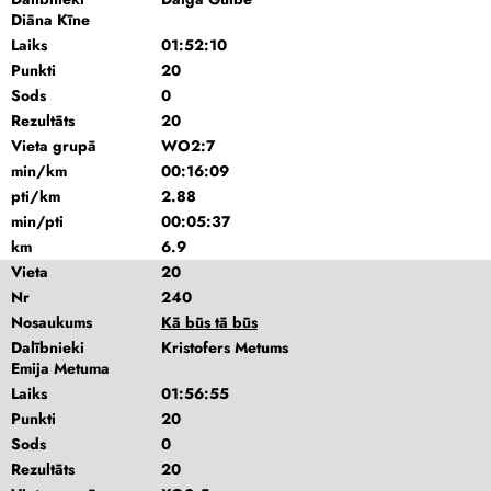
Diāna Kīne
Laiks
01:52:10
Punkti
20
Sods
0
Rezultāts
20
Vieta grupā
WO2:7
min/km
00:16:09
pti/km
2.88
min/pti
00:05:37
km
6.9
Vieta
20
Nr
240
Nosaukums
Kā būs tā būs
Dalībnieki
Kristofers Metums
Emija Metuma
Laiks
01:56:55
Punkti
20
Sods
0
Rezultāts
20