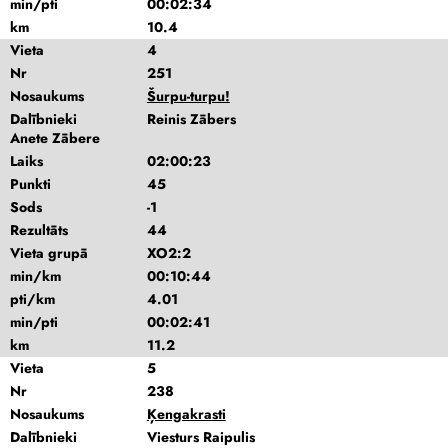
min/pti
00:02:34
km
10.4
Vieta
4
Nr
251
Nosaukums
Šurpu-turpu!
Dalībnieki
Reinis Zābers
Anete Zābere
Laiks
02:00:23
Punkti
45
Sods
-1
Rezultāts
44
Vieta grupā
XO2:2
min/km
00:10:44
pti/km
4.01
min/pti
00:02:41
km
11.2
Vieta
5
Nr
238
Nosaukums
Ķengakrasti
Dalībnieki
Viesturs Raipulis