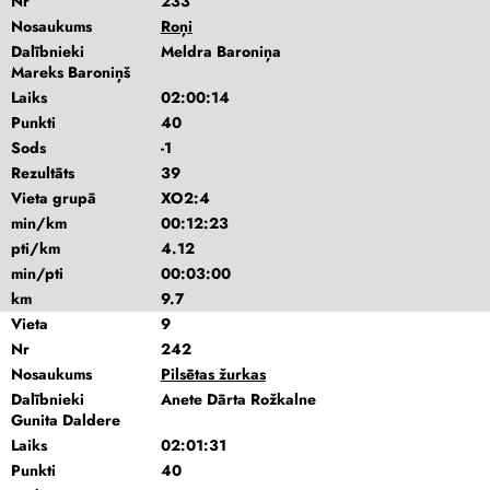
Nr
233
Nosaukums
Roņi
Dalībnieki
Meldra Baroniņa
Mareks Baroniņš
Laiks
02:00:14
Punkti
40
Sods
-1
Rezultāts
39
Vieta grupā
XO2:4
min/km
00:12:23
pti/km
4.12
min/pti
00:03:00
km
9.7
Vieta
9
Nr
242
Nosaukums
Pilsētas žurkas
Dalībnieki
Anete Dārta Rožkalne
Gunita Daldere
Laiks
02:01:31
Punkti
40