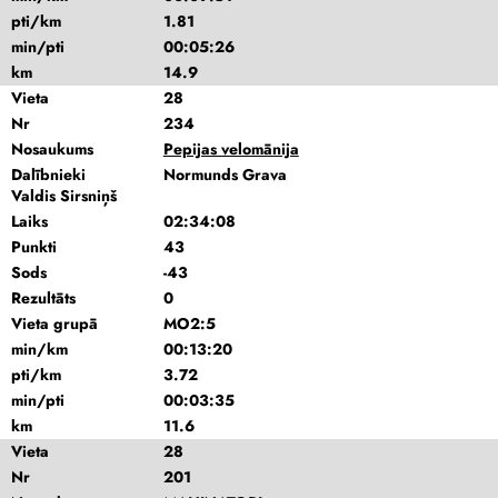
pti/km
1.81
min/pti
00:05:26
km
14.9
Vieta
28
Nr
234
Nosaukums
Pepijas velomānija
Dalībnieki
Normunds Grava
Valdis Sirsniņš
Laiks
02:34:08
Punkti
43
Sods
-43
Rezultāts
0
Vieta grupā
MO2:5
min/km
00:13:20
pti/km
3.72
min/pti
00:03:35
km
11.6
Vieta
28
Nr
201