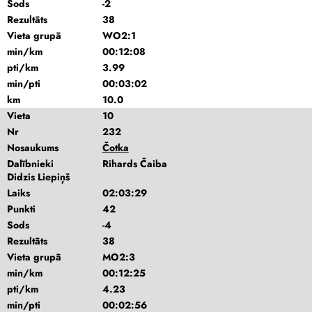
Sods
-2
Rezultāts
38
Vieta grupā
WO2:1
min/km
00:12:08
pti/km
3.99
min/pti
00:03:02
km
10.0
Vieta
10
Nr
232
Nosaukums
Čotka
Dalībnieki
Rihards Čaiba
Didzis Liepiņš
Laiks
02:03:29
Punkti
42
Sods
-4
Rezultāts
38
Vieta grupā
MO2:3
min/km
00:12:25
pti/km
4.23
min/pti
00:02:56