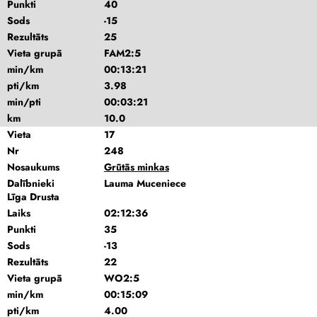
Punkti
40
Sods
-15
Rezultāts
25
Vieta grupā
FAM2:5
min/km
00:13:21
pti/km
3.98
min/pti
00:03:21
km
10.0
Vieta
17
Nr
248
Nosaukums
Grūtās minkas
Dalībnieki
Lauma Muceniece
Līga Drusta
Laiks
02:12:36
Punkti
35
Sods
-13
Rezultāts
22
Vieta grupā
WO2:5
min/km
00:15:09
pti/km
4.00