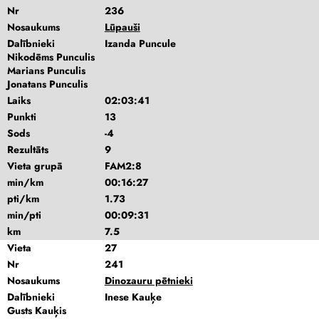
Nr
236
Nosaukums
Lūpauši
Dalībnieki
Izanda Puncule
Nikodēms Punculis
Marians Punculis
Jonatans Punculis
Laiks
02:03:41
Punkti
13
Sods
-4
Rezultāts
9
Vieta grupā
FAM2:8
min/km
00:16:27
pti/km
1.73
min/pti
00:09:31
km
7.5
Vieta
27
Nr
241
Nosaukums
Dinozauru pētnieki
Dalībnieki
Inese Kauķe
Gusts Kauķis