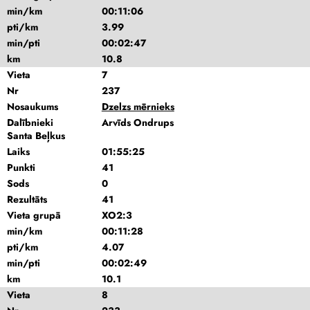
min/km
00:11:06
pti/km
3.99
min/pti
00:02:47
km
10.8
Vieta
7
Nr
237
Nosaukums
Dzelzs mērnieks
Dalībnieki
Arvīds Ondrups
Santa Beļkus
Laiks
01:55:25
Punkti
41
Sods
0
Rezultāts
41
Vieta grupā
XO2:3
min/km
00:11:28
pti/km
4.07
min/pti
00:02:49
km
10.1
Vieta
8