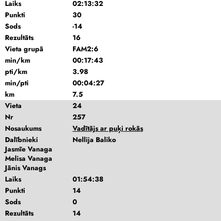
Laiks
02:13:32
Punkti
30
Sods
-14
Rezultāts
16
Vieta grupā
FAM2:6
min/km
00:17:43
pti/km
3.98
min/pti
00:04:27
km
7.5
Vieta
24
Nr
257
Nosaukums
Vadītājs ar puķi rokās
Dalībnieki
Nellija Baliko
Jasmīe Vanaga
Melisa Vanaga
Jānis Vanags
Laiks
01:54:38
Punkti
14
Sods
0
Rezultāts
14