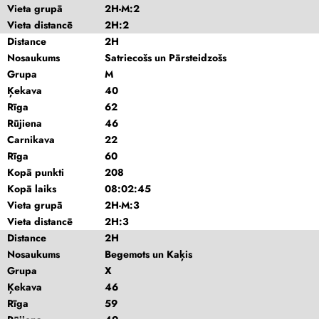
Vieta grupā
2H-M:2
Vieta distancē
2H:2
Distance
2H
Nosaukums
Satriecošs un Pārsteidzošs
Grupa
M
Ķekava
40
Rīga
62
Rūjiena
46
Carnikava
22
Rīga
60
Kopā punkti
208
Kopā laiks
08:02:45
Vieta grupā
2H-M:3
Vieta distancē
2H:3
Distance
2H
Nosaukums
Begemots un Kaķis
Grupa
X
Ķekava
46
Rīga
59