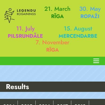
21. March
30. May
RĪGA
ROPAŽI
11. July
15. August
PILSRUNDĀLE
MERCENDARBE
7. November
RĪGA
Results