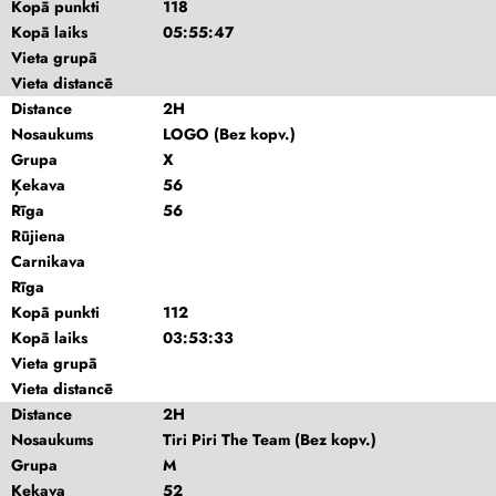
Kopā punkti
118
Kopā laiks
05:55:47
Vieta grupā
Vieta distancē
Distance
2H
Nosaukums
LOGO (Bez kopv.)
Grupa
X
Ķekava
56
Rīga
56
Rūjiena
Carnikava
Rīga
Kopā punkti
112
Kopā laiks
03:53:33
Vieta grupā
Vieta distancē
Distance
2H
Nosaukums
Tiri Piri The Team (Bez kopv.)
Grupa
M
Ķekava
52