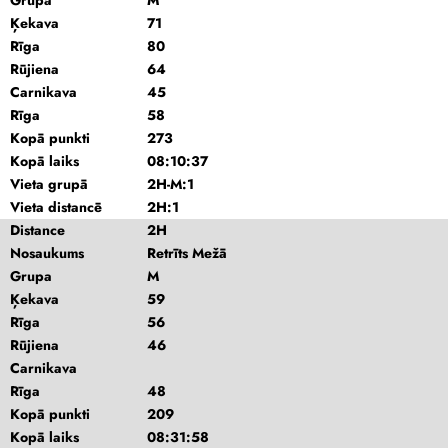
Grupa
M
Ķekava
71
Rīga
80
Rūjiena
64
Carnikava
45
Rīga
58
Kopā punkti
273
Kopā laiks
08:10:37
Vieta grupā
2H-M:1
Vieta distancē
2H:1
Distance
2H
Nosaukums
Retrīts Mežā
Grupa
M
Ķekava
59
Rīga
56
Rūjiena
46
Carnikava
Rīga
48
Kopā punkti
209
Kopā laiks
08:31:58