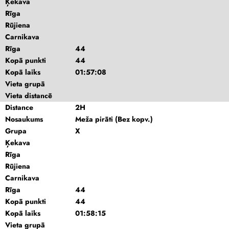
Ķekava
Rīga
Rūjiena
Carnikava
Rīga
44
Kopā punkti
44
Kopā laiks
01:57:08
Vieta grupā
Vieta distancē
Distance
2H
Nosaukums
Meža pirāti (Bez kopv.)
Grupa
X
Ķekava
Rīga
Rūjiena
Carnikava
Rīga
44
Kopā punkti
44
Kopā laiks
01:58:15
Vieta grupā