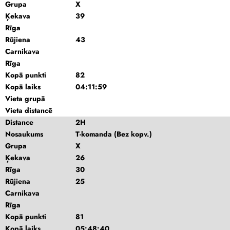
Grupa
X
Ķekava
39
Rīga
Rūjiena
43
Carnikava
Rīga
Kopā punkti
82
Kopā laiks
04:11:59
Vieta grupā
Vieta distancē
Distance
2H
Nosaukums
T-komanda (Bez kopv.)
Grupa
X
Ķekava
26
Rīga
30
Rūjiena
25
Carnikava
Rīga
Kopā punkti
81
Kopā laiks
05:48:40