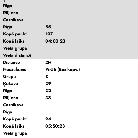
Rīga
Rūjiena
Carnikava
Rīga
55
Kopā punkti
107
Kopā laiks
04:00:23
Vieta grupā
Vieta distancē
Distance
2H
Nosaukums
Pirāti (Bez kopv.)
Grupa
X
Ķekava
29
Rīga
32
Rūjiena
33
Carnikava
Rīga
Kopā punkti
94
Kopā laiks
05:50:28
Vieta grupā