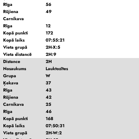
Rīga
56
Rūjiena
49
Carnikava
Rīga
12
Kopā punkti
172
Kopā laiks
07:55:21
Vieta grupā
2H-X:5
Vieta distancē
2H:9
Distance
2H
Nosaukums
Lauktozītes
Grupa
W
Ķekava
37
Rīga
43
Rūjiena
42
Carnikava
25
Rīga
46
Kopā punkti
168
Kopā laiks
07:50:31
Vieta grupā
2H-W:2