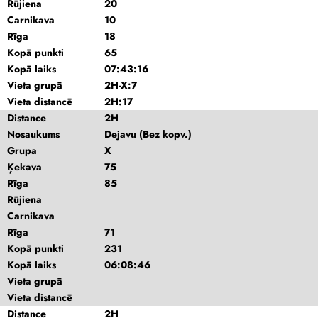
Rūjiena
20
Carnikava
10
Rīga
18
Kopā punkti
65
Kopā laiks
07:43:16
Vieta grupā
2H-X:7
Vieta distancē
2H:17
Distance
2H
Nosaukums
Dejavu (Bez kopv.)
Grupa
X
Ķekava
75
Rīga
85
Rūjiena
Carnikava
Rīga
71
Kopā punkti
231
Kopā laiks
06:08:46
Vieta grupā
Vieta distancē
Distance
2H