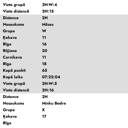
Vieta grupā
2H-W:4
Vieta distancē
2H:15
Distance
2H
Nosaukums
Māsas
Grupa
W
Ķekava
11
Rīga
16
Rūjiena
20
Carnikava
11
Rīga
18
Kopā punkti
65
Kopā laiks
07:22:04
Vieta grupā
2H-W:5
Vieta distancē
2H:16
Distance
2H
Nosaukums
Minku Bedre
Grupa
X
Ķekava
17
Rīga