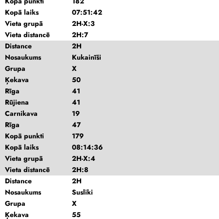
Kopā punkti
182
Kopā laiks
07:51:42
Vieta grupā
2H-X:3
Vieta distancē
2H:7
Distance
2H
Nosaukums
Kukainīši
Grupa
X
Ķekava
50
Rīga
41
Rūjiena
41
Carnikava
19
Rīga
47
Kopā punkti
179
Kopā laiks
08:14:36
Vieta grupā
2H-X:4
Vieta distancē
2H:8
Distance
2H
Nosaukums
Susliki
Grupa
X
Ķekava
55