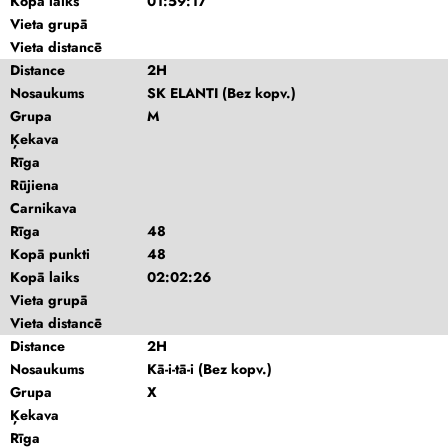
Kopā laiks
01:59:17
Vieta grupā
Vieta distancē
Distance
2H
Nosaukums
SK ELANTI (Bez kopv.)
Grupa
M
Ķekava
Rīga
Rūjiena
Carnikava
Rīga
48
Kopā punkti
48
Kopā laiks
02:02:26
Vieta grupā
Vieta distancē
Distance
2H
Nosaukums
Kā-i-tā-i (Bez kopv.)
Grupa
X
Ķekava
Rīga