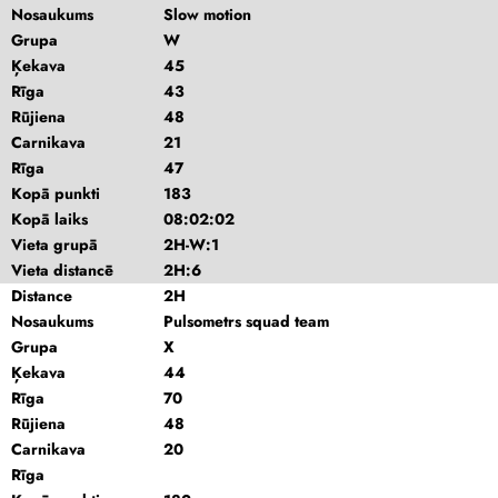
Nosaukums
Slow motion
Grupa
W
Ķekava
45
Rīga
43
Rūjiena
48
Carnikava
21
Rīga
47
Kopā punkti
183
Kopā laiks
08:02:02
Vieta grupā
2H-W:1
Vieta distancē
2H:6
Distance
2H
Nosaukums
Pulsometrs squad team
Grupa
X
Ķekava
44
Rīga
70
Rūjiena
48
Carnikava
20
Rīga