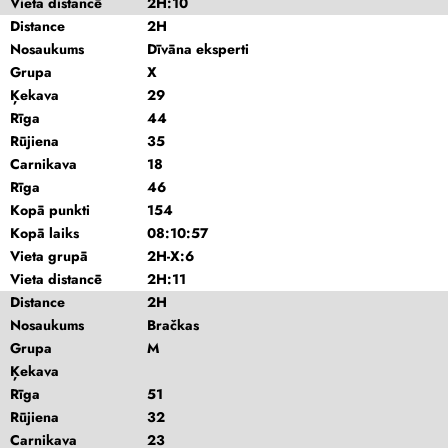
Vieta distancē
2H:10
Distance
2H
Nosaukums
Dīvāna eksperti
Grupa
X
Ķekava
29
Rīga
44
Rūjiena
35
Carnikava
18
Rīga
46
Kopā punkti
154
Kopā laiks
08:10:57
Vieta grupā
2H-X:6
Vieta distancē
2H:11
Distance
2H
Nosaukums
Bračkas
Grupa
M
Ķekava
Rīga
51
Rūjiena
32
Carnikava
23