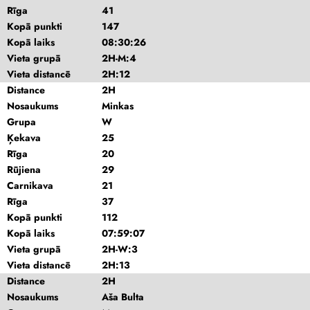
Rīga
41
Kopā punkti
147
Kopā laiks
08:30:26
Vieta grupā
2H-M:4
Vieta distancē
2H:12
Distance
2H
Nosaukums
Minkas
Grupa
W
Ķekava
25
Rīga
20
Rūjiena
29
Carnikava
21
Rīga
37
Kopā punkti
112
Kopā laiks
07:59:07
Vieta grupā
2H-W:3
Vieta distancē
2H:13
Distance
2H
Nosaukums
Aša Bulta