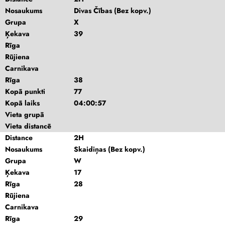
Nosaukums
Divas Čības (Bez kopv.)
Grupa
X
Ķekava
39
Rīga
Rūjiena
Carnikava
Rīga
38
Kopā punkti
77
Kopā laiks
04:00:57
Vieta grupā
Vieta distancē
Distance
2H
Nosaukums
Skaidiņas (Bez kopv.)
Grupa
W
Ķekava
17
Rīga
28
Rūjiena
Carnikava
Rīga
29