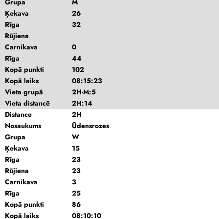
Grupa
M
Ķekava
26
Rīga
32
Rūjiena
Carnikava
0
Rīga
44
Kopā punkti
102
Kopā laiks
08:15:23
Vieta grupā
2H-M:5
Vieta distancē
2H:14
Distance
2H
Nosaukums
Ūdensrozes
Grupa
W
Ķekava
15
Rīga
23
Rūjiena
23
Carnikava
3
Rīga
25
Kopā punkti
86
Kopā laiks
08:10:10