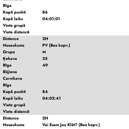
Rīga
Kopā punkti
86
Kopā laiks
04:01:01
Vieta grupā
Vieta distancē
Distance
2H
Nosaukums
PV (Bez kopv.)
Grupa
M
Ķekava
35
Rīga
49
Rūjiena
Carnikava
Rīga
Kopā punkti
84
Kopā laiks
04:02:41
Vieta grupā
Vieta distancē
Distance
2H
Nosaukums
Vai Esam Jau Klāt? (Bez kopv.)