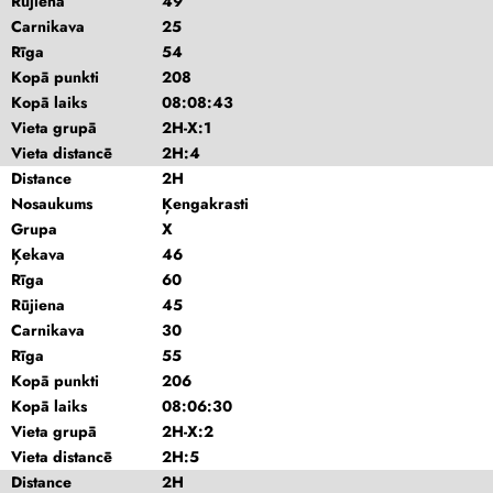
Rūjiena
49
Carnikava
25
Rīga
54
Kopā punkti
208
Kopā laiks
08:08:43
Vieta grupā
2H-X:1
Vieta distancē
2H:4
Distance
2H
Nosaukums
Ķengakrasti
Grupa
X
Ķekava
46
Rīga
60
Rūjiena
45
Carnikava
30
Rīga
55
Kopā punkti
206
Kopā laiks
08:06:30
Vieta grupā
2H-X:2
Vieta distancē
2H:5
Distance
2H