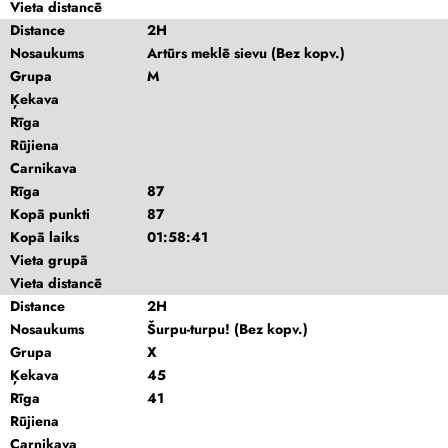
Vieta distancē
Distance
2H
Nosaukums
Artūrs meklē sievu (Bez kopv.)
Grupa
M
Ķekava
Rīga
Rūjiena
Carnikava
Rīga
87
Kopā punkti
87
Kopā laiks
01:58:41
Vieta grupā
Vieta distancē
Distance
2H
Nosaukums
Šurpu-turpu! (Bez kopv.)
Grupa
X
Ķekava
45
Rīga
41
Rūjiena
Carnikava