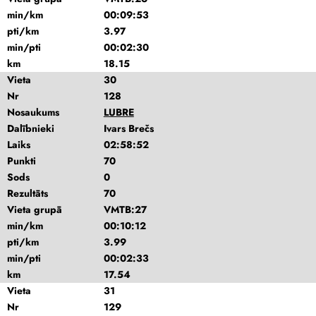
min/km
00:09:53
pti/km
3.97
min/pti
00:02:30
km
18.15
Vieta
30
Nr
128
Nosaukums
LUBRE
Dalībnieki
Ivars Brečs
Laiks
02:58:52
Punkti
70
Sods
0
Rezultāts
70
Vieta grupā
VMTB:27
min/km
00:10:12
pti/km
3.99
min/pti
00:02:33
km
17.54
Vieta
31
Nr
129