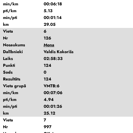
min/km
00:06:18
pti/km
5.13
min/pti
00:01:14
km
29.05
Vieta
6
Nr
126
Nosaukums
Mona
Dalībnieki
Valdis Kokorišs
Laiks
02:58:33
Punkti
124
Sods
0
Rezultāts
124
Vieta grupā
VMTB:6
min/km
00:07:06
pti/km
4.94
min/pti
00:01:26
km
25.12
Vieta
7
Nr
997