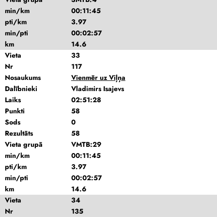
min/km
00:11:45
pti/km
3.97
min/pti
00:02:57
km
14.6
Vieta
33
Nr
117
Nosaukums
Vienmēr uz Viļņa
Dalībnieki
Vladimirs Isajevs
Laiks
02:51:28
Punkti
58
Sods
0
Rezultāts
58
Vieta grupā
VMTB:29
min/km
00:11:45
pti/km
3.97
min/pti
00:02:57
km
14.6
Vieta
34
Nr
135