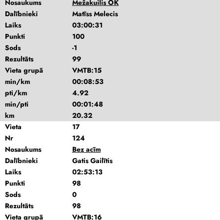
Nosaukums
Mežakuilis OK
Dalībnieki
Matīss Melecis
Laiks
03:00:31
Punkti
100
Sods
-1
Rezultāts
99
Vieta grupā
VMTB:15
min/km
00:08:53
pti/km
4.92
min/pti
00:01:48
km
20.32
Vieta
17
Nr
124
Nosaukums
Bez acīm
Dalībnieki
Gatis Gailītis
Laiks
02:53:13
Punkti
98
Sods
0
Rezultāts
98
Vieta grupā
VMTB:16