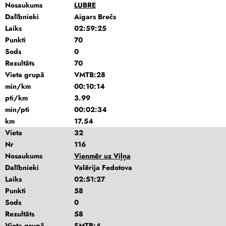
Nosaukums
LUBRE
Dalībnieki
Aigars Brečs
Laiks
02:59:25
Punkti
70
Sods
0
Rezultāts
70
Vieta grupā
VMTB:28
min/km
00:10:14
pti/km
3.99
min/pti
00:02:34
km
17.54
Vieta
32
Nr
116
Nosaukums
Vienmēr uz Viļņa
Dalībnieki
Valērija Fedotova
Laiks
02:51:27
Punkti
58
Sods
0
Rezultāts
58
Vieta grupā
SMTB:4