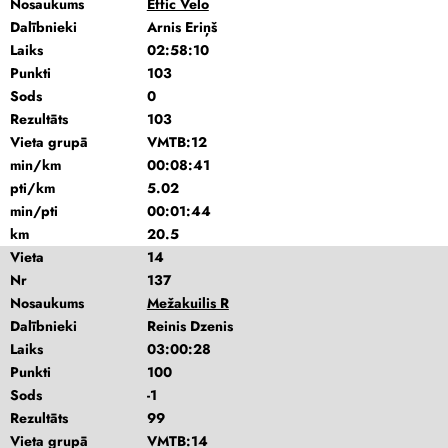
Nosaukums
Effic Velo
Dalībnieki
Arnis Eriņš
Laiks
02:58:10
Punkti
103
Sods
0
Rezultāts
103
Vieta grupā
VMTB:12
min/km
00:08:41
pti/km
5.02
min/pti
00:01:44
km
20.5
Vieta
14
Nr
137
Nosaukums
Mežakuilis R
Dalībnieki
Reinis Dzenis
Laiks
03:00:28
Punkti
100
Sods
-1
Rezultāts
99
Vieta grupā
VMTB:14