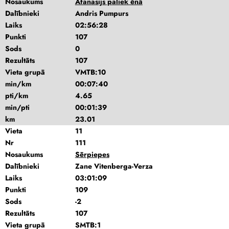
Nosaukums
Afanasijs paliek ēnā
Dalībnieki
Andris Pumpurs
Laiks
02:56:28
Punkti
107
Sods
0
Rezultāts
107
Vieta grupā
VMTB:10
min/km
00:07:40
pti/km
4.65
min/pti
00:01:39
km
23.01
Vieta
11
Nr
111
Nosaukums
Sērpiepes
Dalībnieki
Zane Vitenberga-Verza
Laiks
03:01:09
Punkti
109
Sods
-2
Rezultāts
107
Vieta grupā
SMTB:1