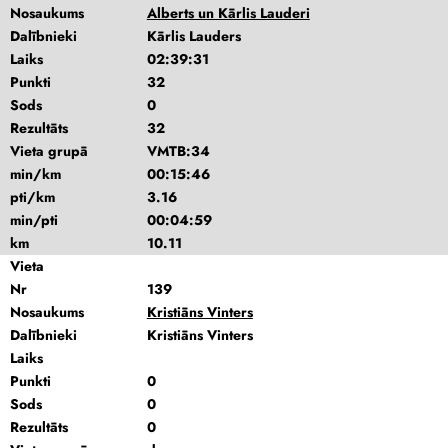
Nosaukums
Alberts un Kārlis Lauderi
Dalībnieki
Kārlis Lauders
Laiks
02:39:31
Punkti
32
Sods
0
Rezultāts
32
Vieta grupā
VMTB:34
min/km
00:15:46
pti/km
3.16
min/pti
00:04:59
km
10.11
Vieta
Nr
139
Nosaukums
Kristiāns Vinters
Dalībnieki
Kristiāns Vinters
Laiks
Punkti
0
Sods
0
Rezultāts
0