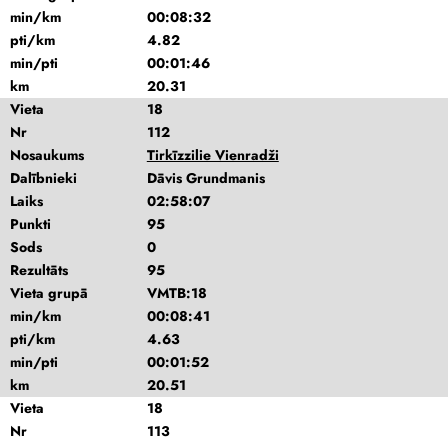
min/km
00:08:32
pti/km
4.82
min/pti
00:01:46
km
20.31
Vieta
18
Nr
112
Nosaukums
Tirkīzzilie Vienradži
Dalībnieki
Dāvis Grundmanis
Laiks
02:58:07
Punkti
95
Sods
0
Rezultāts
95
Vieta grupā
VMTB:18
min/km
00:08:41
pti/km
4.63
min/pti
00:01:52
km
20.51
Vieta
18
Nr
113