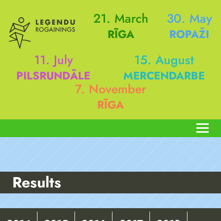
21. March
30. May
RĪGA
ROPAŽI
11. July
15. August
PILSRUNDĀLE
MERCENDARBE
7. November
RĪGA
Results