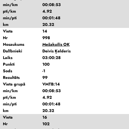
min/km
00:08:53
pti/km
4.92
min/pti
00:01:48
km
20.32
Vieta
14
Nr
998
Nosaukums
Mežakuilis OK
Dalībnieki
Deivis Ķelderis
Laiks
03:00:28
Punkti
100
Sods
-1
Rezultāts
99
Vieta grupā
VMTB:14
min/km
00:08:53
pti/km
4.92
min/pti
00:01:48
km
20.32
Vieta
16
Nr
102