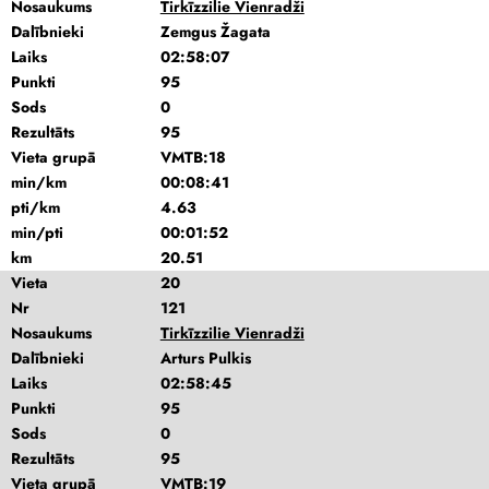
Nosaukums
Tirkīzzilie Vienradži
Dalībnieki
Zemgus Žagata
Laiks
02:58:07
Punkti
95
Sods
0
Rezultāts
95
Vieta grupā
VMTB:18
min/km
00:08:41
pti/km
4.63
min/pti
00:01:52
km
20.51
Vieta
20
Nr
121
Nosaukums
Tirkīzzilie Vienradži
Dalībnieki
Arturs Pulkis
Laiks
02:58:45
Punkti
95
Sods
0
Rezultāts
95
Vieta grupā
VMTB:19