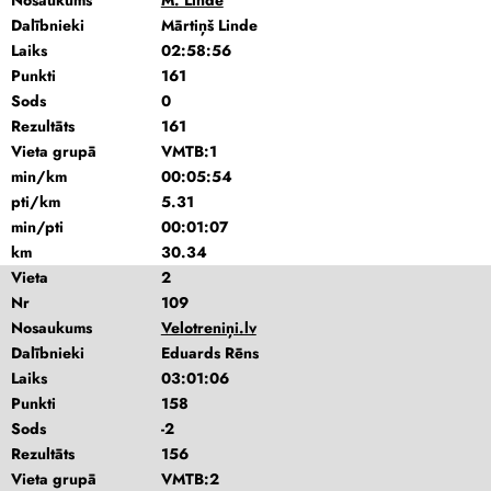
Nosaukums
M. Linde
Dalībnieki
Mārtiņš Linde
Laiks
02:58:56
Punkti
161
Sods
0
Rezultāts
161
Vieta grupā
VMTB:1
min/km
00:05:54
pti/km
5.31
min/pti
00:01:07
km
30.34
Vieta
2
Nr
109
Nosaukums
Velotreniņi.lv
Dalībnieki
Eduards Rēns
Laiks
03:01:06
Punkti
158
Sods
-2
Rezultāts
156
Vieta grupā
VMTB:2