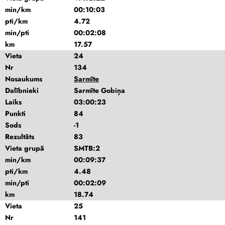
min/km
00:10:03
pti/km
4.72
min/pti
00:02:08
km
17.57
Vieta
24
Nr
134
Nosaukums
Sarmīte
Dalībnieki
Sarmīte Gobiņa
Laiks
03:00:23
Punkti
84
Sods
-1
Rezultāts
83
Vieta grupā
SMTB:2
min/km
00:09:37
pti/km
4.48
min/pti
00:02:09
km
18.74
Vieta
25
Nr
141