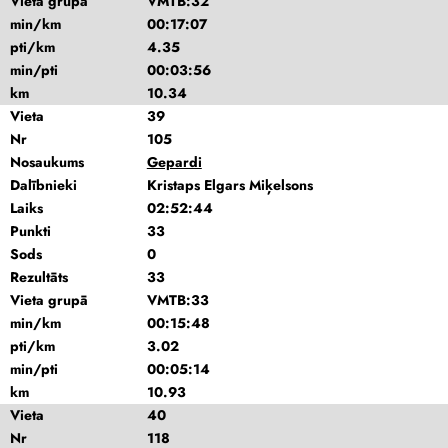
Vieta grupā
VMTB:32
min/km
00:17:07
pti/km
4.35
min/pti
00:03:56
km
10.34
Vieta
39
Nr
105
Nosaukums
Gepardi
Dalībnieki
Kristaps Elgars Miķelsons
Laiks
02:52:44
Punkti
33
Sods
0
Rezultāts
33
Vieta grupā
VMTB:33
min/km
00:15:48
pti/km
3.02
min/pti
00:05:14
km
10.93
Vieta
40
Nr
118