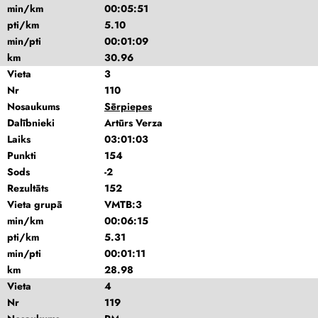
min/km
00:05:51
pti/km
5.10
min/pti
00:01:09
km
30.96
Vieta
3
Nr
110
Nosaukums
Sērpiepes
Dalībnieki
Artūrs Verza
Laiks
03:01:03
Punkti
154
Sods
-2
Rezultāts
152
Vieta grupā
VMTB:3
min/km
00:06:15
pti/km
5.31
min/pti
00:01:11
km
28.98
Vieta
4
Nr
119