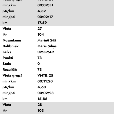
min/km
00:09:51
pti/km
4.32
min/pti
00:02:17
km
17.59
Vieta
27
Nr
104
Nosaukums
Marinē 2-tā
Dalībnieki
Māris Siliņš
Laiks
02:59:49
Punkti
73
Sods
0
Rezultāts
73
Vieta grupā
VMTB:25
min/km
00:11:20
pti/km
4.60
min/pti
00:02:28
km
15.86
Vieta
28
Nr
103