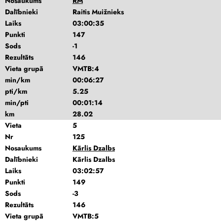
Nosaukums
RM
Dalībnieki
Raitis Muižnieks
Laiks
03:00:35
Punkti
147
Sods
-1
Rezultāts
146
Vieta grupā
VMTB:4
min/km
00:06:27
pti/km
5.25
min/pti
00:01:14
km
28.02
Vieta
5
Nr
125
Nosaukums
Kārlis Dzalbs
Dalībnieki
Kārlis Dzalbs
Laiks
03:02:57
Punkti
149
Sods
-3
Rezultāts
146
Vieta grupā
VMTB:5