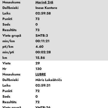
Nosaukums
Marinē 2-tā
Dalībnieki
Inese Kantore
Laiks
02:59:58
Punkti
73
Sods
0
Rezultāts
73
Vieta grupā
SMTB:3
min/km
00:11:21
pti/km
4.60
min/pti
00:02:28
km
15.86
Vieta
29
Nr
130
Nosaukums
LUBRE
Dalībnieki
Māris Lukašēvičs
Laiks
02:59:31
Punkti
72
Sods
0
Rezultāts
72
Vieta grupā
VMTB:26