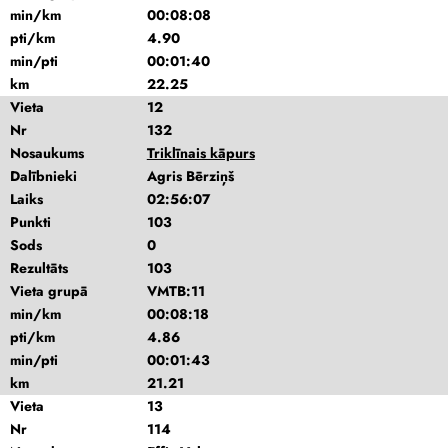
min/km
00:08:08
pti/km
4.90
min/pti
00:01:40
km
22.25
Vieta
12
Nr
132
Nosaukums
Triklīnais kāpurs
Dalībnieki
Agris Bērziņš
Laiks
02:56:07
Punkti
103
Sods
0
Rezultāts
103
Vieta grupā
VMTB:11
min/km
00:08:18
pti/km
4.86
min/pti
00:01:43
km
21.21
Vieta
13
Nr
114