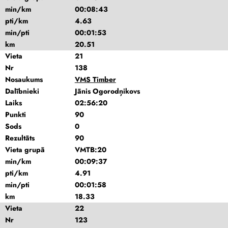
min/km
00:08:43
pti/km
4.63
min/pti
00:01:53
km
20.51
Vieta
21
Nr
138
Nosaukums
VMS Timber
Dalībnieki
Jānis Ogorodņikovs
Laiks
02:56:20
Punkti
90
Sods
0
Rezultāts
90
Vieta grupā
VMTB:20
min/km
00:09:37
pti/km
4.91
min/pti
00:01:58
km
18.33
Vieta
22
Nr
123