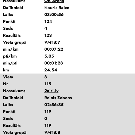
Nosaukums
OK Arona
Dalībnieki
Nauris Raize
Laiks
03:00:56
Punkti
124
Sods
-1
Rezultāts
123
Vieta grupā
VMTB:7
min/km
00:07:22
pti/km
5.05
min/pti
00:01:28
km
24.54
Vieta
8
Nr
115
Nosaukums
2airi.lv
Dalībnieki
Reinis Zobens
Laiks
02:56:35
Punkti
119
Sods
0
Rezultāts
119
Vieta grupā
VMTB:8