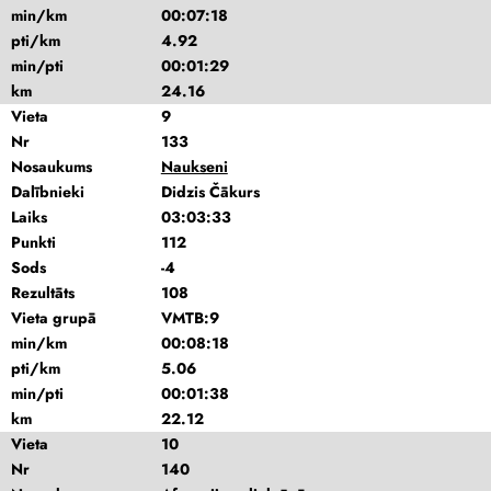
min/km
00:07:18
pti/km
4.92
min/pti
00:01:29
km
24.16
Vieta
9
Nr
133
Nosaukums
Naukseni
Dalībnieki
Didzis Čākurs
Laiks
03:03:33
Punkti
112
Sods
-4
Rezultāts
108
Vieta grupā
VMTB:9
min/km
00:08:18
pti/km
5.06
min/pti
00:01:38
km
22.12
Vieta
10
Nr
140