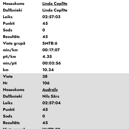
Nosaukums
Linda Ceplīte
Dalībnieki
Linda Ceplīte
Laiks
02:57:03
Punkti
45
Sods
0
Rezultāts
45
Vieta grupā
SMTB:6
min/km
00:17:07
pti/km
4.35
min/pti
00:03:56
km
10.34
Vieta
38
Nr
106
Nosaukums
Audrsils
Dalībnieki
Nils Sārs
Laiks
02:57:04
Punkti
45
Sods
0
Rezultāts
45