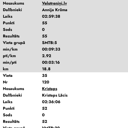
Nosaukums
Velotreniņi.lv
Dalībnieki
Annija Krūma
Laiks
02:59:38
Punkti
55
Sods
0
Rezultāts
55
Vieta grupā
SMTB:5
min/km
00:09:33
pti/km
2.92
min/pti
00:03:16
km
18.8
Vieta
35
Nr
120
Nosaukums
Kristaps
Dalībnieki
Kristaps Lācis
Laiks
02:36:06
Punkti
52
Sods
0
Rezultāts
52