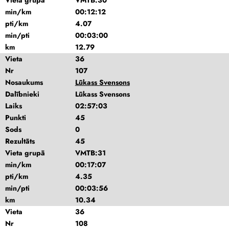
Vieta grupā
VMTB:30
min/km
00:12:12
pti/km
4.07
min/pti
00:03:00
km
12.79
Vieta
36
Nr
107
Nosaukums
Lūkass Svensons
Dalībnieki
Lūkass Svensons
Laiks
02:57:03
Punkti
45
Sods
0
Rezultāts
45
Vieta grupā
VMTB:31
min/km
00:17:07
pti/km
4.35
min/pti
00:03:56
km
10.34
Vieta
36
Nr
108