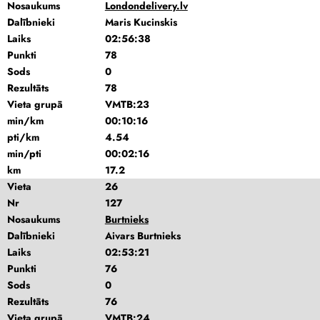
Nosaukums
Londondelivery.lv
Dalībnieki
Maris Kucinskis
Laiks
02:56:38
Punkti
78
Sods
0
Rezultāts
78
Vieta grupā
VMTB:23
min/km
00:10:16
pti/km
4.54
min/pti
00:02:16
km
17.2
Vieta
26
Nr
127
Nosaukums
Burtnieks
Dalībnieki
Aivars Burtnieks
Laiks
02:53:21
Punkti
76
Sods
0
Rezultāts
76
Vieta grupā
VMTB:24