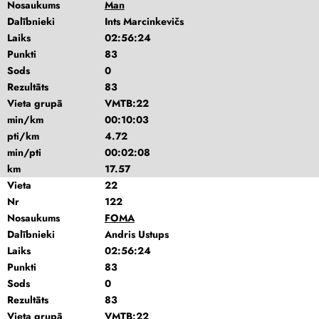
Nosaukums
Man
Dalībnieki
Ints Marcinkevičs
Laiks
02:56:24
Punkti
83
Sods
0
Rezultāts
83
Vieta grupā
VMTB:22
min/km
00:10:03
pti/km
4.72
min/pti
00:02:08
km
17.57
Vieta
22
Nr
122
Nosaukums
FOMA
Dalībnieki
Andris Ustups
Laiks
02:56:24
Punkti
83
Sods
0
Rezultāts
83
Vieta grupā
VMTB:22